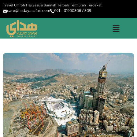
Travel Umroh Haji Sesuai Sunnah Terbaik Termurah Terdekat
care@hudayasafari.com
021 – 31900306 / 309