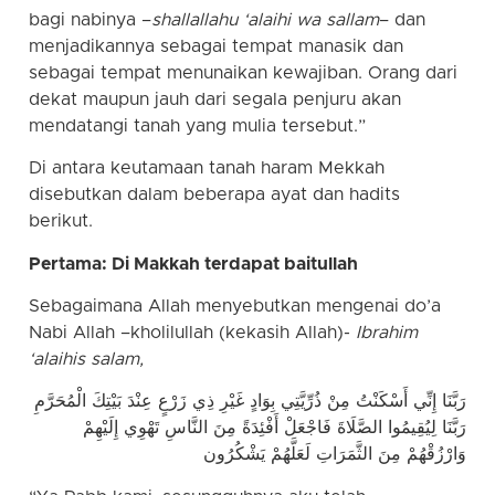
bagi nabinya –
shallallahu ‘alaihi wa sallam
– dan
menjadikannya sebagai tempat manasik dan
sebagai tempat menunaikan kewajiban. Orang dari
dekat maupun jauh dari segala penjuru akan
mendatangi tanah yang mulia tersebut.”
Di antara keutamaan tanah haram Mekkah
disebutkan dalam beberapa ayat dan hadits
berikut.
Pertama: Di Makkah terdapat baitullah
Sebagaimana Allah menyebutkan mengenai do’a
Nabi Allah –kholilullah (kekasih Allah)-
Ibrahim
‘alaihis salam,
رَبَّنَا إِنِّي أَسْكَنْتُ مِنْ ذُرِّيَّتِي بِوَادٍ غَيْرِ ذِي زَرْعٍ عِنْدَ بَيْتِكَ الْمُحَرَّمِ
رَبَّنَا لِيُقِيمُوا الصَّلَاةَ فَاجْعَلْ أَفْئِدَةً مِنَ النَّاسِ تَهْوِي إِلَيْهِمْ
وَارْزُقْهُمْ مِنَ الثَّمَرَاتِ لَعَلَّهُمْ يَشْكُرُون