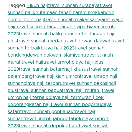
Link
Tagged
rukun haji
travel sunnah surabaya
travel
sunnah bali
keutamaan tanah haram mekkah
cek
nomor porsi haji
travel sunnah makassar
syarat wajib
haji
travel sunnah tangerang
berapa biaya umroh
2023
travel sunnah balikpapan
daftar tunggu haji
plus
travel sunnah medan
travel dewan dakwah
travel
sunnah terbaik
biaya haji 2023
travel sunnah
bandung
dewan dakwah islamiyah
travel sunnah
murah
travel haji
travel umroh
biaya haji plus
2023
travel sunnah batam
haji khusus
travel sunnah
palembang
travel haji dan umroh
travel umroh haji
sunnah
biaya haji terbaru
travel sunnah bekasi
haji
plus
travel sunnah papua
travel haji murah |
travel
umroh haji terbaik
biaya haji termurah | cek
keberangkatan haji
travel sunnah bogor
hudaya
safari
travel sunnah pontianak
travel haji
sunnah
travel umroh jabodetabek
biaya umroh
2023
travel sunnah depok
jetseo
travel sunnah