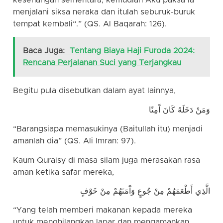
kesenangan sementara, kemudian Aku paksa ia
menjalani siksa neraka dan itulah seburuk-buruk
tempat kembali“.” (QS. Al Baqarah: 126).
Baca Juga:
Tentang Biaya Haji Furoda 2024:
Rencana Perjalanan Suci yang Terjangkau
Begitu pula disebutkan dalam ayat lainnya,
وَمَنْ دَخَلَهُ كَانَ آَمِنًا
“Barangsiapa memasukinya (Baitullah itu) menjadi
amanlah dia” (QS. Ali Imran: 97).
Kaum Quraisy di masa silam juga merasakan rasa
aman ketika safar mereka,
الَّذِي أَطْعَمَهُمْ مِنْ جُوعٍ وَآَمَنَهُمْ مِنْ خَوْفٍ
“Yang telah memberi makanan kepada mereka
untuk menghilangkan lapar dan mengamankan