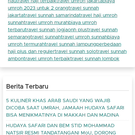
riau
travel haji terbaik
travel umroh jakarta
biaya
umroh 2023 untuk 2 orang
travel sunnah
jakarta
travel sunnah samarinda
travel haji umroh
sunnah
travel umroh murah
biaya umroh
terbaru
travel sunnah jogja
onh plus
travel sunnah
semarang
travel sunnah
travel umroh sunnah
biaya
umroh termurah
travel sunnah lampung
perbedaan
haji plus dan reguler
travel sunnah solo
travel sunnah
ambon
travel umroh terbaik
travel sunnah lombok
Berita Terbaru
5 KULINER KHAS ARAB SAUDI YANG WAJIB
DICOBA SAAT UMRAH, JAMAAH HUDAYA SAFARI
BISA MENIKMATINYA DI MAKKAH DAN MADINA
HUDAYA SAFARI DAN BEM STID MOHAMMAD
NATSIR RESMI TANDATANGANI MoU, DORONG