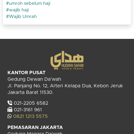
umroh sebelum haji
wajib haji
Wajib Umrah
KANTOR PUSAT
Gedung Dewan Da’wah
Jl. Panjang No. 12, Arteri Kelapa Dua, Kebon Jeruk
Jakarta Barat 11530.
021-2205 6582
021-3161 961
0821 1213 5575
PEMASARAN JAKARTA
Gedung Menara Da’wah