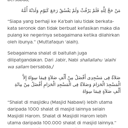
مَنْ حَجَّ لِلَّهِ فَلَمْ يَرْفُثْ وَلَمْ يَفْسُقْ رَجَعَ كَيَوْمِ وَلَدَتْهُ أُمُّهُ
“Siapa yang berhaji ke Ka’bah lalu tidak berkata-
kata seronok dan tidak berbuat kefasikan maka dia
pulang ke negerinya sebagaimana ketika dilahirkan
oleh ibunya.” (Muttafaqun ‘alaih).
Sebagaimana shalat di baitullah juga
dilipatgandakan. Dari Jabir, Nabi
shallallahu ‘alaihi
wa sallam
bersabda,/
صَلاَةٌ فِى مَسْجِدِى أَفْضَلُ مِنْ أَلْفِ صَلاَةٍ فِيمَا سِوَاهُ إِلاَّ
الْمَسْجِدَ الْحَرَامَ وَصَلاَةٌ فِى الْمَسْجِدِ الْحَرَامِ أَفْضَلُ مِنْ مِائَةِ
أَلْفِ صَلاَةٍ فِيمَا سِوَاهُ
“Shalat di masjidku (Masjid Nabawi) lebih utama
daripada 1000 shalat di masjid lainnya selain
Masjidil Harom. Shalat di Masjidil Harom lebih
utama daripada 100.000 shalat di masjid lainnya.”