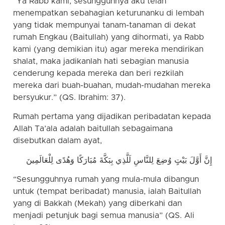
“Ya Rabb kami, sesungguhnya aku telah
menempatkan sebahagian keturunanku di lembah
yang tidak mempunyai tanam-tanaman di dekat
rumah Engkau (Baitullah) yang dihormati, ya Rabb
kami (yang demikian itu) agar mereka mendirikan
shalat, maka jadikanlah hati sebagian manusia
cenderung kepada mereka dan beri rezkilah
mereka dari buah-buahan, mudah-mudahan mereka
bersyukur.” (QS. Ibrahim: 37).
Rumah pertama yang dijadikan peribadatan kepada
Allah Ta’ala adalah baitullah sebagaimana
disebutkan dalam ayat,
إِنَّ أَوَّلَ بَيْتٍ وُضِعَ لِلنَّاسِ لَلَّذِي بِبَكَّةَ مُبَارَكًا وَهُدًى لِلْعَالَمِينَ
“Sesungguhnya rumah yang mula-mula dibangun
untuk (tempat beribadat) manusia, ialah Baitullah
yang di Bakkah (Mekah) yang diberkahi dan
menjadi petunjuk bagi semua manusia” (QS. Ali