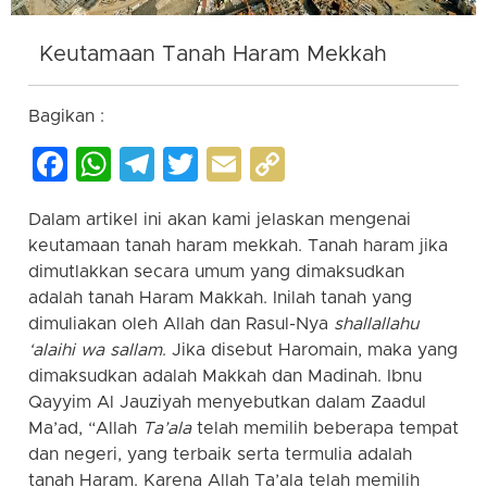
Keutamaan Tanah Haram Mekkah
Bagikan :
Facebook
WhatsApp
Telegram
Twitter
Email
Copy
Link
Dalam artikel ini akan kami jelaskan mengenai
keutamaan tanah haram mekkah. Tanah haram jika
dimutlakkan secara umum yang dimaksudkan
adalah tanah Haram Makkah. Inilah tanah yang
dimuliakan oleh Allah dan Rasul-Nya
shallallahu
‘alaihi wa sallam
. Jika disebut Haromain, maka yang
dimaksudkan adalah Makkah dan Madinah. Ibnu
Qayyim Al Jauziyah menyebutkan dalam Zaadul
Ma’ad, “Allah
Ta’ala
telah memilih beberapa tempat
dan negeri, yang terbaik serta termulia adalah
tanah Haram. Karena Allah Ta’ala telah memilih