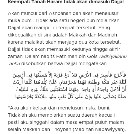
Keempat: Tanah Haram tidak akan dimasuki Dajjal
Akan muncul dari Ashbahan dan akan menelusuri
muka bumi. Tidak ada satu negeri pun melainkan
Dajjal akan mampir di tempat tersebut. Yang
dikecualikan di sini adalah Makkah dan Madinah
karena malaikat akan menjaga dua kota tersebut.
Dajjal tidak akan memasuki kedunya hingga akhir
zaman. Dalam hadits Fathimah bin Qois
radhiyallahu
‘anha
disebutkan bahwa Dajjal mengatakan,
فَأَخْرُجَ فَأَسِيرَ فِى الأَرْضِ فَلاَ أَدَعَ قَرْيَةً إِلاَّ هَبَطْتُهَا فِى أَرْبَعِينَ
لَيْلَةً غَيْرَ مَكَّةَ وَطَيْبَةَ فَهُمَا مُحَرَّمَتَانِ عَلَىَّ كِلْتَاهُمَا كُلَّمَا أَرَدْتُ
أَنْ أَدْخُلَ وَاحِدَةً أَوْ وَاحِدًا مِنْهُمَا اسْتَقْبَلَنِى مَلَكٌ بِيَدِهِ السَّيْفُ
صَلْتًا يَصُدُّنِى عَنْهَا وَإِنَّ عَلَى كُلِّ نَقْبٍ مِنْهَا مَلاَئِكَةً يَحْرُسُونَهَا
“Aku akan keluar dan menelusuri muka bumi.
Tidaklah aku membiarkan suatu daerah kecuali
pasti aku singgahi dalam masa empat puluh malam
selain Makkah dan Thoybah (Madinah Nabawiyyah).