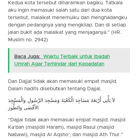
Kedua kota tersebut diharamkan bagiku. Tatkala
aku ingin memasuki salah satu dari dua kota
tersebut, malaikat menemuiku dan menghadangku
dengan pedangnya yang mengkilap. Dan di setiap
jalan bukit ada malaikat yang menjaganya.” (HR.
Muslim no. 2942)
Baca Juga:
Waktu Terbaik untuk Ibadah
Umrah Agar Terhindar dari Kepadatan
Dan Dajjal tidak akan memasuki empat masjid.
Dalam hadits disebutkan tentang Dajjal,
لاَ يَأْتِى أَرْبَعَةَ مَسَاجِدَ الْكَعْبَةَ وَمَسْجِدَ الرَّسُولِ والْمَسْجِدَ
الأَقْصَى وَالطُّورَ
“Dajjal tidak akan memasuki empat masjid: masjid
Ka’bah (masjidil Haram), masjid Rasul (masjid
Nabawi), masjid Al Aqsho’, dan masjid Ath Thur.”