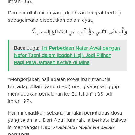
Imran: 96).
Dan baitullah inilah yang dijadikan tempat berhaji
sebagaimana disebutkan dalam ayat,
وَلِلَّهِ عَلَى النَّاسِ حِجُّ الْبَيْتِ مَنِ اسْتَطَاعَ إِلَيْهِ سَبِيلًا
Baca Juga:
Ini Perbedaan Nafar Awal dengan
Nafar Tsani dalam Ibadah Haji. Jadi Pilihan
Bagi Para Jamaah Ketika di Mina
“Mengerjakan haji adalah kewajiban manusia
terhadap Allah, yaitu (bagi) orang yang sanggup
mengadakan perjalanan ke Baitullah” (QS. Ali
Imran: 97).
Haji ini dijadikan sebagai amalan penghapus dosa
yang telah lalu Dari Abu Hurairah, ia berkata bahwa
ia mendengar Nabi
shallallahu ‘alaihi wa sallam
bersabda,