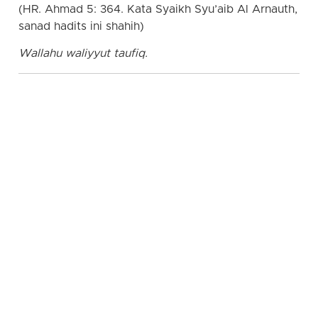
(HR. Ahmad 5: 364. Kata Syaikh Syu’aib Al Arnauth,
sanad hadits ini shahih)
Wallahu waliyyut taufiq.
hudaya safari | travel sunnah | travel umroh | travel
haji | travel umroh haji sunnah | travel haji umroh
sunnah | travel haji sunnah | travel umroh sunnah |
travel umroh jabodetabek | travel sunnah jakarta |
travel sunnah bogor | travel sunnah depok | travel
sunnah tangerang | travel sunnah bekasi | travel
sunnah bandung | travel sunnah jogja | travel sunnah
surabaya | travel sunnah semarang | travel sunnah
bali | travel sunnah medan | travel sunnah
palembang | travel sunnah riau | travel sunnah solo |
travel sunnah makassar | travel sunnah batam |
travel sunnah lampung | travel sunnah lombok |
travel sunnah ambon | travel sunnah papua | travel
sunnah balikpapan | travel sunnah samarinda | travel