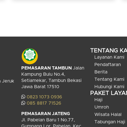
TENTANG KA
Layanan Kami
Pendaftaran
PEMASARAN TAMBUN
Jalan
Berita
Kampung Bulu No.4,
Tentang Kami
Setiamekar, Tambun Bekasi
n Jeruk
Jawa Barat 17510
Hubungi Kami
PAKET LAY
0823 1073 0936
Haji
085 8817 71526
Umroh
PEMASARAN JATENG
Wisata Halal
Jl. Pabelan Baru 1 No.77,
Tabungan Haji
Gumpang Lor, Pabelan, Kec.