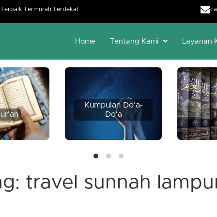
h Terbaik Termurah Terdekat
ca
Home
Tentang Kami
Layanan 
Kumpulan Do'a-
ur'an
Do'a
ag:
travel sunnah lamp