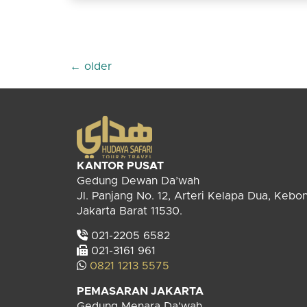
←
older
KANTOR PUSAT
Gedung Dewan Da’wah
Jl. Panjang No. 12, Arteri Kelapa Dua, Kebo
Jakarta Barat 11530.
021-2205 6582
021-3161 961
0821 1213 5575
PEMASARAN JAKARTA
Gedung Menara Da’wah