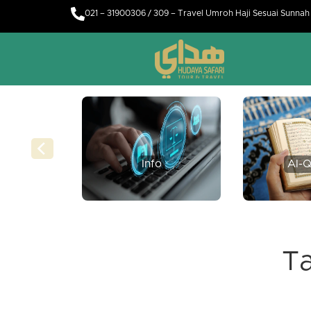
021 – 31900306 / 309 – Travel Umroh Haji Sesuai Sunna
Info
Al-Q
T