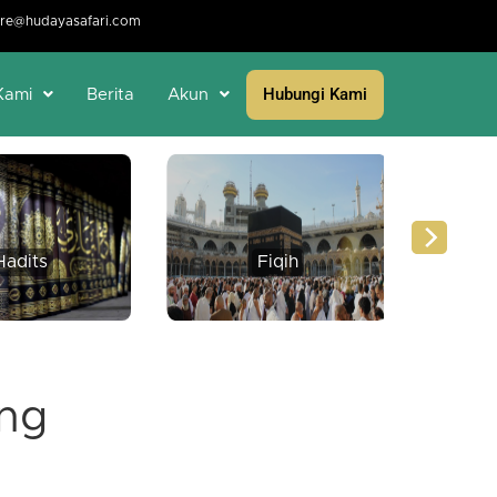
re@hudayasafari.com
Hubungi Kami
Kami
Berita
Akun
Hadits
Fiqih
Per
ung