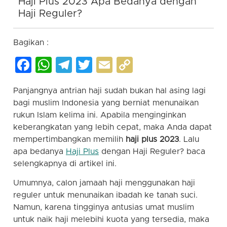
Haji Plus 2023 Apa Bedanya dengan
Haji Reguler?
Bagikan :
Facebook
WhatsApp
Telegram
Twitter
Email
Copy
Link
Panjangnya antrian haji sudah bukan hal asing lagi
bagi muslim Indonesia yang berniat menunaikan
rukun Islam kelima ini. Apabila menginginkan
keberangkatan yang lebih cepat, maka Anda dapat
mempertimbangkan memilih
haji plus 2023
. Lalu
apa bedanya
Haji Plus
dengan Haji Reguler? baca
selengkapnya di artikel ini.
Umumnya, calon jamaah haji menggunakan haji
reguler untuk menunaikan ibadah ke tanah suci.
Namun, karena tingginya antusias umat muslim
untuk naik haji melebihi kuota yang tersedia, maka