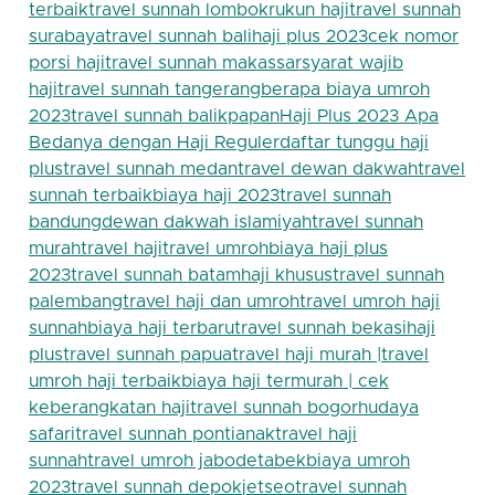
terbaik
travel sunnah lombok
rukun haji
travel sunnah
surabaya
travel sunnah bali
haji plus 2023
cek nomor
porsi haji
travel sunnah makassar
syarat wajib
haji
travel sunnah tangerang
berapa biaya umroh
2023
travel sunnah balikpapan
Haji Plus 2023 Apa
Bedanya dengan Haji Reguler
daftar tunggu haji
plus
travel sunnah medan
travel dewan dakwah
travel
sunnah terbaik
biaya haji 2023
travel sunnah
bandung
dewan dakwah islamiyah
travel sunnah
murah
travel haji
travel umroh
biaya haji plus
2023
travel sunnah batam
haji khusus
travel sunnah
palembang
travel haji dan umroh
travel umroh haji
sunnah
biaya haji terbaru
travel sunnah bekasi
haji
plus
travel sunnah papua
travel haji murah |
travel
umroh haji terbaik
biaya haji termurah | cek
keberangkatan haji
travel sunnah bogor
hudaya
safari
travel sunnah pontianak
travel haji
sunnah
travel umroh jabodetabek
biaya umroh
2023
travel sunnah depok
jetseo
travel sunnah