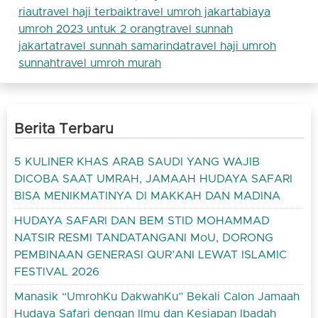
riau
travel haji terbaik
travel umroh jakarta
biaya
umroh 2023 untuk 2 orang
travel sunnah
jakarta
travel sunnah samarinda
travel haji umroh
sunnah
travel umroh murah
Berita Terbaru
5 KULINER KHAS ARAB SAUDI YANG WAJIB
DICOBA SAAT UMRAH, JAMAAH HUDAYA SAFARI
BISA MENIKMATINYA DI MAKKAH DAN MADINA
HUDAYA SAFARI DAN BEM STID MOHAMMAD
NATSIR RESMI TANDATANGANI MoU, DORONG
PEMBINAAN GENERASI QUR’ANI LEWAT ISLAMIC
FESTIVAL 2026
Manasik “UmrohKu DakwahKu” Bekali Calon Jamaah
Hudaya Safari dengan Ilmu dan Kesiapan Ibadah