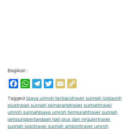
termurah | biaya haji terbaru | biaya haji termurah
| cek keberangkatan haji | rukun haji | syarat wajib
haji | cek nomor porsi haji | onh plus | haji plus | haji
khusus | perbedaan haji plus dan reguler | travel
haji dan umroh | travel umroh jakarta | biaya haji
plus 2023 | daftar tunggu haji plus | biaya umroh
2023 untuk 2 orang | berapa biaya umroh 2023 |
travel dewan dakwah | dewan dakwah islamiyah |
jetseo |
Bagikan :
Facebook
WhatsApp
Telegram
Twitter
Email
Copy
Link
Tagged
biaya umroh terbaru
travel sunnah jogja
onh
plus
travel sunnah semarang
travel sunnah
travel
umroh sunnah
biaya umroh termurah
travel sunnah
lampung
perbedaan haji plus dan reguler
travel
sunnah solo
travel sunnah ambon
travel umroh