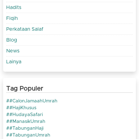
Hadits
Fiqih
Perkataan Salaf
Blog
News
Lainya
Tag Populer
#CalonJamaahUmrah
#HajiKhusus
#HudayaSafari
#ManasikUmrah
#TabunganHaji
#TabunganUmrah