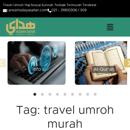
Travel Umroh Haji Sesuai Sunnah Terbaik Termurah Terdekat
care@hudayasafari.com
021 – 31900306 / 309
Info
Al-Qur'an
Tag:
travel umroh
murah