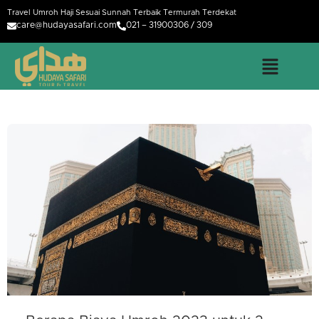
Travel Umroh Haji Sesuai Sunnah Terbaik Termurah Terdekat
care@hudayasafari.com
021 – 31900306 / 309