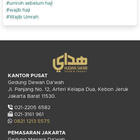
umroh sebelum haji
wajib haji
Wajib Umrah
KANTOR PUSAT
Gedung Dewan Da’wah
Jl. Panjang No. 12, Arteri Kelapa Dua, Kebon Jeruk
Jakarta Barat 11530.
021-2205 6582
021-3161 961
0821 1213 5575
PEMASARAN JAKARTA
Gedung Menara Da’wah