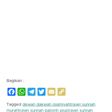
terbaik | travel umroh terbaik | travel haji terbaik |
travel umroh haji terbaik | biaya umroh 2023 | biaya
haji 2023 | biaya umroh terbaru | biaya umroh
termurah | biaya haji terbaru | biaya haji termurah
| cek keberangkatan haji | rukun haji | syarat wajib
haji | cek nomor porsi haji | onh plus | haji plus | haji
khusus | perbedaan haji plus dan reguler | travel
haji dan umroh | travel umroh jakarta | biaya haji
plus 2023 | daftar tunggu haji plus | biaya umroh
2023 untuk 2 orang | berapa biaya umroh 2023 |
travel dewan dakwah | dewan dakwah islamiyah |
jetseo |
Bagikan :
Facebook
WhatsApp
Telegram
Twitter
Email
Copy
Link
Tagged
dewan dakwah islamiyah
travel sunnah
murah
travel sunnah bali
onh plus
travel sunnah