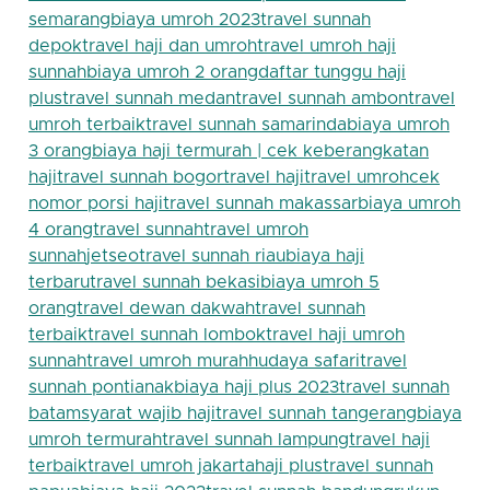
semarang
biaya umroh 2023
travel sunnah
depok
travel haji dan umroh
travel umroh haji
sunnah
biaya umroh 2 orang
daftar tunggu haji
plus
travel sunnah medan
travel sunnah ambon
travel
umroh terbaik
travel sunnah samarinda
biaya umroh
3 orang
biaya haji termurah | cek keberangkatan
haji
travel sunnah bogor
travel haji
travel umroh
cek
nomor porsi haji
travel sunnah makassar
biaya umroh
4 orang
travel sunnah
travel umroh
sunnah
jetseo
travel sunnah riau
biaya haji
terbaru
travel sunnah bekasi
biaya umroh 5
orang
travel dewan dakwah
travel sunnah
terbaik
travel sunnah lombok
travel haji umroh
sunnah
travel umroh murah
hudaya safari
travel
sunnah pontianak
biaya haji plus 2023
travel sunnah
batam
syarat wajib haji
travel sunnah tangerang
biaya
umroh termurah
travel sunnah lampung
travel haji
terbaik
travel umroh jakarta
haji plus
travel sunnah