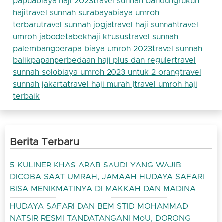
papua
biaya haji 2023
travel sunnah bandung
rukun
haji
travel sunnah surabaya
biaya umroh
terbaru
travel sunnah jogja
travel haji sunnah
travel
umroh jabodetabek
haji khusus
travel sunnah
palembang
berapa biaya umroh 2023
travel sunnah
balikpapan
perbedaan haji plus dan reguler
travel
sunnah solo
biaya umroh 2023 untuk 2 orang
travel
sunnah jakarta
travel haji murah |
travel umroh haji
terbaik
Berita Terbaru
5 KULINER KHAS ARAB SAUDI YANG WAJIB
DICOBA SAAT UMRAH, JAMAAH HUDAYA SAFARI
BISA MENIKMATINYA DI MAKKAH DAN MADINA
HUDAYA SAFARI DAN BEM STID MOHAMMAD
NATSIR RESMI TANDATANGANI MoU, DORONG