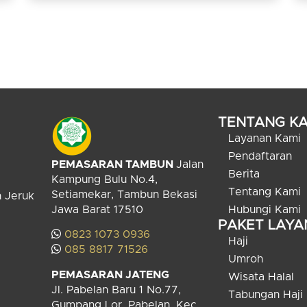
TENTANG KA
Layanan Kami
Pendaftaran
PEMASARAN TAMBUN
Jalan
Berita
Kampung Bulu No.4,
Tentang Kami
Setiamekar, Tambun Bekasi
n Jeruk
Jawa Barat 17510
Hubungi Kami
PAKET LAY
0823 1073 0936
Haji
085 8817 71526
Umroh
PEMASARAN JATENG
Wisata Halal
Jl. Pabelan Baru 1 No.77,
Tabungan Haji
Gumpang Lor, Pabelan, Kec.