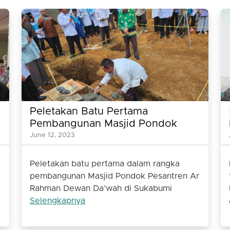
Peletakan Batu Pertama
Pembangunan Masjid Pondok
Pesantren Ar Rahman Dewan
June 12, 2023
Dakwah Sukabumi Selesai
Dilakukan
Peletakan batu pertama dalam rangka
pembangunan Masjid Pondok Pesantren Ar
Rahman Dewan Da’wah di Sukabumi
Selengkapnya