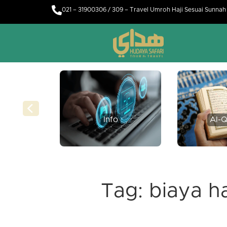
021 – 31900306 / 309 – Travel Umroh Haji Sesuai Sunna
Info
Al-Q
Tag:
biaya h