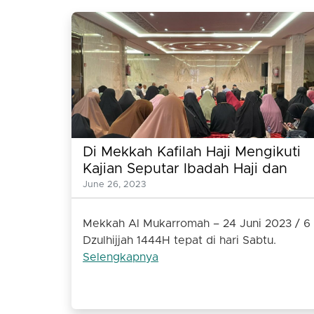
Di Mekkah Kafilah Haji Mengikuti
Kajian Seputar Ibadah Haji dan
Belajar Tahsin Al Quran
June 26, 2023
Mekkah Al Mukarromah – 24 Juni 2023 / 6
Dzulhijjah 1444H tepat di hari Sabtu.
Selengkapnya