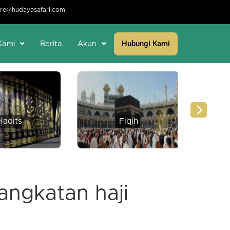
re@hudayasafari.com
Hubungi Kami
Kami
Berita
Akun
Hadits
Fiqih
Per
angkatan haji