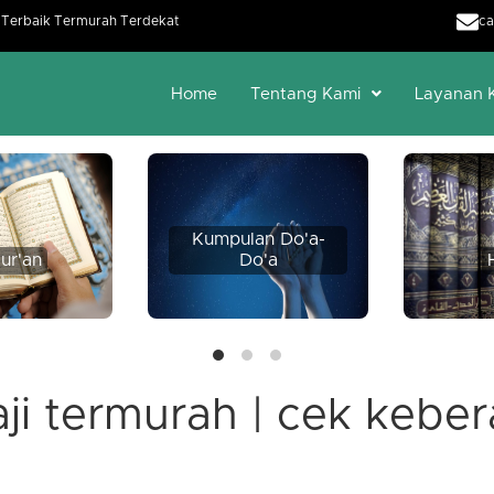
h Terbaik Termurah Terdekat
ca
Home
Tentang Kami
Layanan 
Kumpulan Do'a-
ur'an
Do'a
aji termurah | cek keber