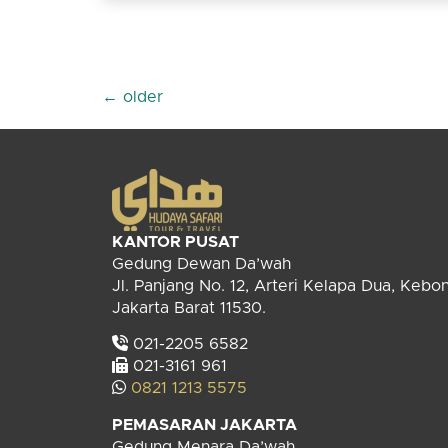
←
older
KANTOR PUSAT
Gedung Dewan Da’wah
Jl. Panjang No. 12, Arteri Kelapa Dua, Kebo
Jakarta Barat 11530.
021-2205 6582
021-3161 961
0821 1213 5575
PEMASARAN JAKARTA
Gedung Menara Da’wah