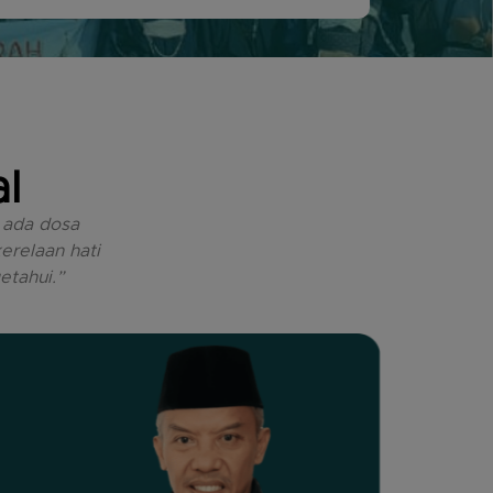
l
k ada dosa
erelaan hati
tahui.”