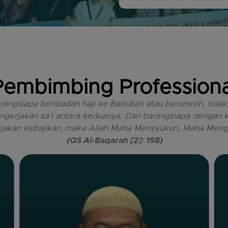
Pembimbing Professiona
angsiapa beribadah haji ke Baitullah atau berumroh, tida
gerjakan sa’i antara keduanya. Dan barangsiapa dengan k
jakan kebajikan, maka Allah Maha Mensyukuri, Maha Menge
(QS Al-Baqarah [2]: 158)