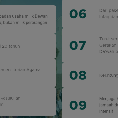
Dari pak
badan usaha milik Dewan
Infaq da
a, bukan milik perorangan
Turut se
Gerakan 
i 20 tahun
Da'wah 
 Kemen- terian Agama
Keuntung
Rasulullah
Menjaga 
am
jamaah d
intensif