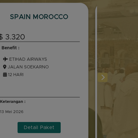
SPAIN MOROCCO
JEJA
N
$ 3.320
$ 2.685
Benefit :
Benefit :
ETIHAD AIRWAYS
OMAN AIR
JALAN SOEKARNO
MESIR - PA
12 HARI
10 HARI
Keterangan :
Keterangan :
13 Mei 2026
3 Juli 2026
Detail Paket
Det