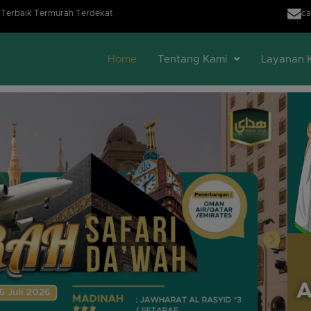
modal-check
h Terbaik Termurah Terdekat
ca
Home
Tentang Kami
Layanan 