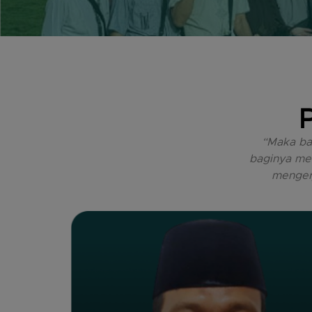
“Maka bar
baginya men
menger