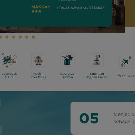
Hadiah
Doorprize
Tabungan
Cash Back
Haji Khusus
Koin Emas
Hudaya
Haji dan Umroh
3 Juta
Menjadik
sebagai p