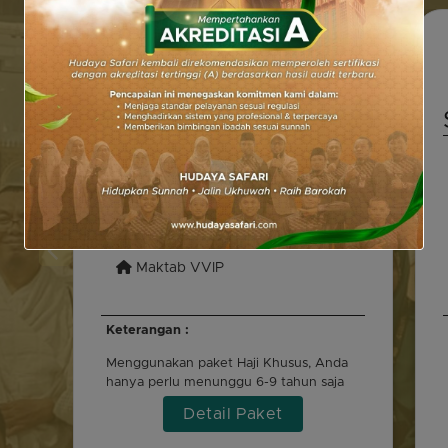
HAJI KHUSUS
$ 18.500
Benefit :
Garuda/Saudia Airlines
Waktu tunggu 6-9 Tahun
Hotel Bintang 5
Maktab VVIP
Keterangan :
Menggunakan paket Haji Khusus, Anda
hanya perlu menunggu 6-9 tahun saja
Insyaa Allah untuk keberangkatan ke
Detail Paket
tanah suci.