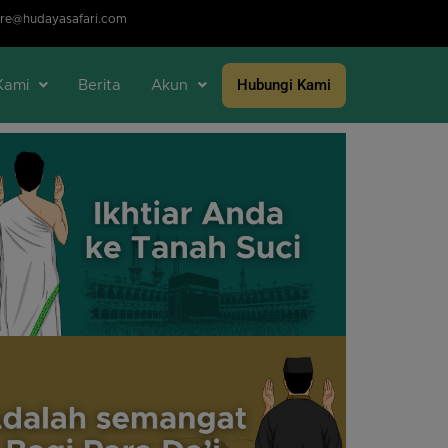
re@hudayasafari.com
Hubungi Kami
Kami
Berita
Akun