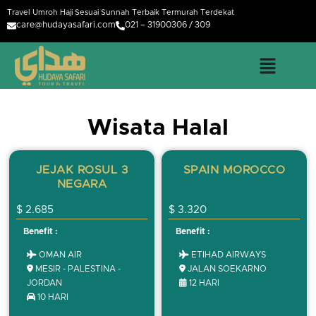
Travel Umroh Haji Sesuai Sunnah Terbaik Termurah Terdekat
care@hudayasafari.com
021 – 31900306 / 309
Wisata Halal
JEJAK ROSUL 3
SPAIN MOROCCO
NEGARA
$ 2.685
$ 3.320
Benefit :
Benefit :
OMAN AIR
ETIHAD AIRWAYS
MESIR - PALESTINA -
JALAN SOEKARNO
JORDAN
12 HARI
10 HARI