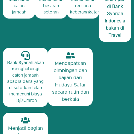
di Bank
calon
besaran
rencana
jamaah
setoran
keberangkatan
Syariah
Indonesia
bukan di
Travel
Bank Syariah akan
Mendapatkan
menghubungi
bimbingan dan
calon jamaah
kajian dari
apabila dana yang
Hudaya Safar
di setorkan telah
secara rutin dan
memenuhi biaya
berkala
Haji/Umroh
Menjadi bagian