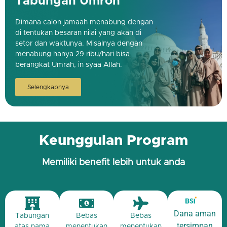
Tabungan Umroh
Dimana calon jamaah menabung dengan
di tentukan besaran nilai yang akan di
setor dan waktunya. Misalnya dengan
menabung hanya 29 ribu/hari bisa
berangkat Umrah, in syaa Allah.
Selengkapnya
Keunggulan Program
Memiliki benefit lebih untuk anda
Dana aman
Tabungan
Bebas
Bebas
tersimpan
atas nama
menentukan
menentukan