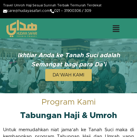
Travel Umroh Haji Sesuai Sunnah Terbaik Termurah Terdekat
care@hudayasafari.com
021 – 31900306 / 309
Ikhtiar Anda ke Tanah Suci adalah
Semangat bagi para Da’i
DA’WAH KAMI
Program Kami
Tabungan Haji & Umroh
Untuk memudahkan niat jama’ah ke Tanah Suci maka di
kembangkan program Tabungan Haji dan Umrah yang