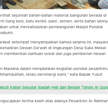
erlihat sejumlah bahan-bahan material bangunan berada di
i tiang besi, batu kerikil, pasir, semen, serta bahan lainny
nakan untuk merealisasikan pembangunan Masjid Pondok
kabumi.
yarakat setempat menyampaikan bahwa selama ini, masyar
kehadiran Dewan Da’wah di lingkungan Desa Suka Mekar.
am memberikan bantuan sosial dan juga pemberian hewan
wan Maulana dalam menjalankan kegiatan pondok pesantren
lhamdulillah, selalu bersinergi kami,” kata Bapak Yusuf.
ikuti Kajian Seputar Ibadah Haji dan Belajar Tahsin Al Qur
mengucapkan terima kasih atas adanya Pesantren Ar Rahman 