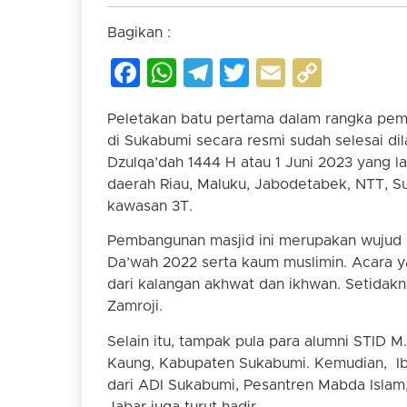
Bagikan :
Facebook
WhatsApp
Telegram
Twitter
Email
Copy
Link
Peletakan batu pertama dalam rangka pe
di Sukabumi secara resmi sudah selesai dil
Dzulqa’dah 1444 H atau 1 Juni 2023 yang lal
daerah Riau, Maluku, Jabodetabek, NTT, S
kawasan 3T.
Pembangunan masjid ini merupakan wujud h
Da’wah 2022 serta kaum muslimin. Acara yan
dari kalangan akhwat dan ikhwan. Setida
Zamroji.
Selain itu, tampak pula para alumni STID 
Kaung, Kabupaten Sukabumi. Kemudian, Ibu
dari ADI Sukabumi, Pesantren Mabda Islam,
Jabar juga turut hadir.