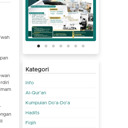
’wah
upan
Kategori
Dewan
rdiri
Info
 Imam
Al-Qur'an
Kumpulan Do'a-Do'a
r
Hadits
ongan
II
Fiqih