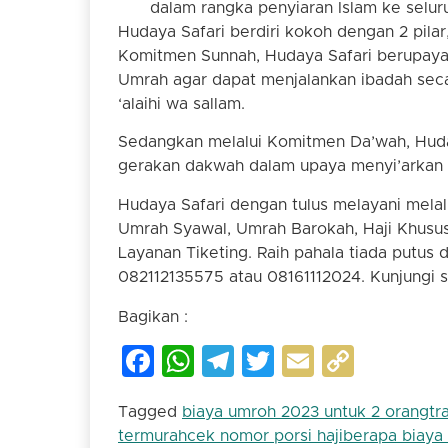
dalam rangka penyiaran Islam ke selur
Hudaya Safari berdiri kokoh dengan 2 pil
Komitmen Sunnah, Hudaya Safari berupay
Umrah agar dapat menjalankan ibadah secar
‘alaihi wa sallam.
Sedangkan melalui Komitmen Da’wah, Huday
gerakan dakwah dalam upaya menyi’arkan I
Hudaya Safari dengan tulus melayani mela
Umrah Syawal, Umrah Barokah, Haji Khusus
Layanan Tiketing. Raih pahala tiada putu
082112135575 atau 08161112024. Kunjungi s
Bagikan :
Facebook
WhatsApp
Telegram
Twitter
Email
Copy
Link
Tagged
biaya umroh 2023 untuk 2 orang
tr
termurah
cek nomor porsi haji
berapa biaya