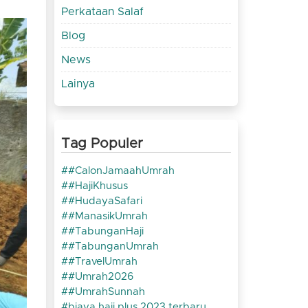
Perkataan Salaf
Blog
News
Lainya
Tag Populer
#CalonJamaahUmrah
#HajiKhusus
#HudayaSafari
#ManasikUmrah
#TabunganHaji
#TabunganUmrah
#TravelUmrah
#Umrah2026
#UmrahSunnah
biaya haji plus 2023 terbaru