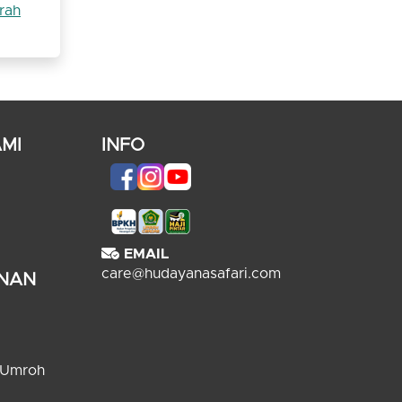
rah
MI
INFO
EMAIL
care@hudayanasafari.com
ANAN
 Umroh