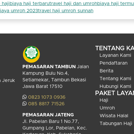
 haji
biaya haji terbaru
travel haji dan umroh
biaya haji termu
iaya umroh 2023
travel haji umroh sunnah
TENTANG KA
Layanan Kami
Pendaftaran
PEMASARAN TAMBUN
Jalan
Berita
Kampung Bulu No.4,
Tentang Kami
Setiamekar, Tambun Bekasi
n Jeruk
Jawa Barat 17510
Hubungi Kami
PAKET LAY
0823 1073 0936
Haji
085 8817 71526
Umroh
PEMASARAN JATENG
Wisata Halal
Jl. Pabelan Baru 1 No.77,
Tabungan Haji
Gumpang Lor, Pabelan, Kec.