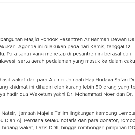
mbangunan Masjid Pondok Pesantren Ar Rahman Dewan Da
akukan. Agenda ini dilakukan pada hari Kamis, tanggal 12
u. Para santri yang menetap di pesantren ini berasal dari
ulawesi, serta aerah pedalaman yang masuk ke dalam cak
asil wakaf dari para Alumni Jamaah Haji Hudaya Safari 
g khidmat ini dihadiri oleh kurang lebih 50 orang yang te
knya hadir dua Waketum yakni Dr. Mohammad Noer dan Dr.
M. Natsir, jamaah Majelis Ta’lim lingkungan kampung Lembu
 Diah Aji Perdana selaku notaris dan para donator, romb
 bidang wakaf, Lazis DDII, hingga rombongan pimpinan DD