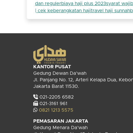
dan reguler
biaya haji plus 2023
syarat wajib
| cek keberangkatan haji
travel haji sunnah
b
KANTOR PUSAT
Gedung Dewan Da’wah
Jl. Panjang No. 12, Arteri Kelapa Dua, Kebo
Jakarta Barat 11530.
021-2205 6582
021-3161 961
0821 1213 5575
PEMASARAN JAKARTA
Gedung Menara Da’wah