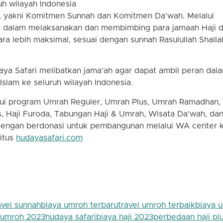
uh wilayah Indonesia
ar, yakni Komitmen Sunnah dan Komitmen Da’wah. Melalui
a dalam melaksanakan dan membimbing para jamaah Haji 
a lebih maksimal, sesuai dengan sunnah Rasulullah Shalla
a Safari melibatkan jama’ah agar dapat ambil peran dal
slam ke seluruh wilayah Indonesia.
lui program Umrah Reguler, Umrah Plus, Umrah Ramadhan,
, Haji Furoda, Tabungan Haji & Umrah, Wisata Da’wah, da
s dengan berdonasi untuk pembangunan melalui WA center 
itus
hudayasafari.com
avel sunnah
biaya umroh terbaru
travel umroh terbaik
biaya 
 umroh 2023
hudaya safari
biaya haji 2023
perbedaan haji pl