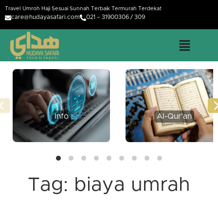
Travel Umroh Haji Sesuai Sunnah Terbaik Termurah Terdekat
care@hudayasafari.com
021 – 31900306 / 309
Info
Al-Qur'an
Tag:
biaya umrah