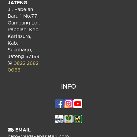
JATENG
Jl. Pabelan
Baru 1 No.77,
Gumpang Lor,
Pabelan, Kec.
Kartasura,
Kab.
Sukoharjo,
Jateng 57169
0822 2682
0066
INFO
EMAIL
care@hudayanasafari.com