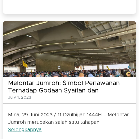
Melontar Jumroh: Simbol Perlawanan
Terhadap Godaan Syaitan dan
Keteguhan Menghadapi Ujian Keimanan
July 1, 2023
Mina, 29 Juni 2023 / 11 Dzulhijjah 1444H – Melontar
Jumroh merupakan salah satu tahapan
Selengkapnya