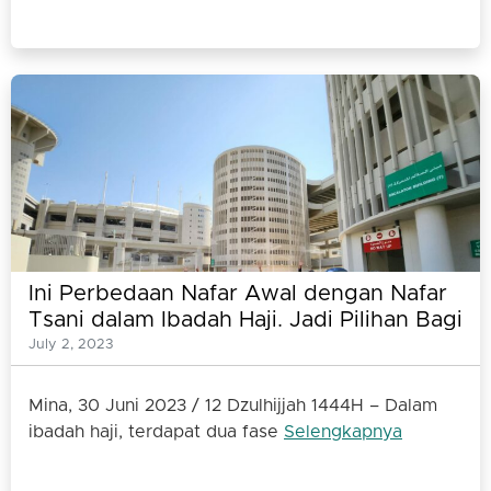
Ini Perbedaan Nafar Awal dengan Nafar
Tsani dalam Ibadah Haji. Jadi Pilihan Bagi
Para Jamaah Ketika di Mina
July 2, 2023
Mina, 30 Juni 2023 / 12 Dzulhijjah 1444H – Dalam
ibadah haji, terdapat dua fase
Selengkapnya