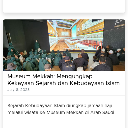
Museum Mekkah: Mengungkap
Kekayaan Sejarah dan Kebudayaan Islam
di Kota Mekkah
July 8, 2023
Sejarah Kebudayaan Islam diungkap jamaah haji
melalui wisata ke Museum Mekkah di Arab Saudi