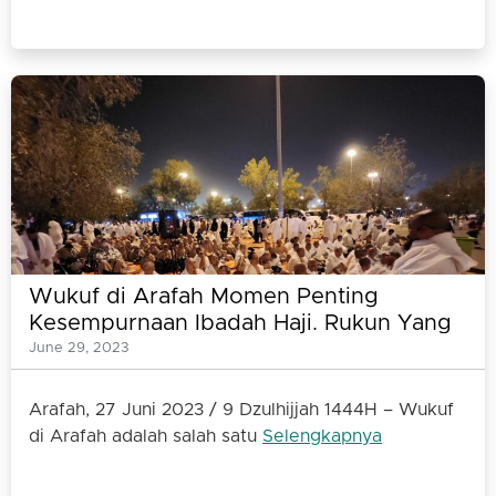
Wukuf di Arafah Momen Penting
Kesempurnaan Ibadah Haji. Rukun Yang
Tidak Boleh Ditinggalkan Jamaah Haji
June 29, 2023
Arafah, 27 Juni 2023 / 9 Dzulhijjah 1444H – Wukuf
di Arafah adalah salah satu
Selengkapnya