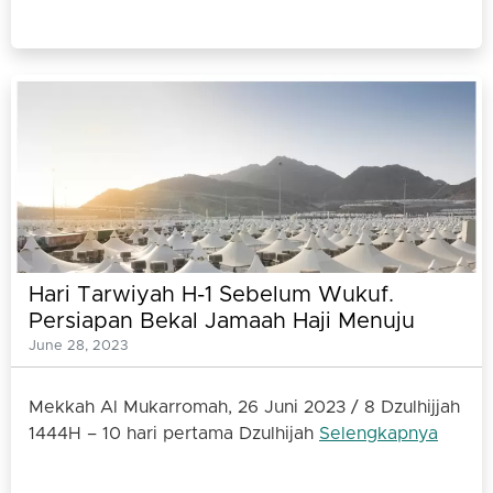
Hari Tarwiyah H-1 Sebelum Wukuf.
Persiapan Bekal Jamaah Haji Menuju
Padang Arafah dan Mina
June 28, 2023
Mekkah Al Mukarromah, 26 Juni 2023 / 8 Dzulhijjah
1444H – 10 hari pertama Dzulhijah
Selengkapnya