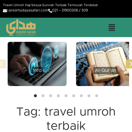
Travel Umroh Haji Sesuai Sunnah Terbaik Termurah Terdekat
care@hudayasafari.com
021 – 31900306 / 309
Info
Al-Qur'an
Tag:
travel umroh
terbaik