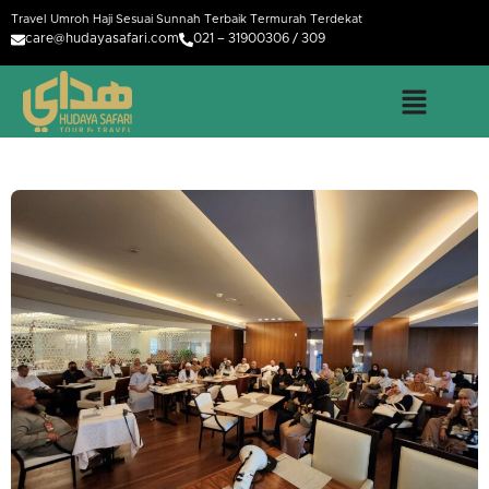
Travel Umroh Haji Sesuai Sunnah Terbaik Termurah Terdekat
care@hudayasafari.com
021 – 31900306 / 309