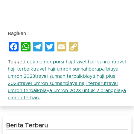
2023 untuk 2 orang | berapa biaya umroh 2023 |
travel dewan dakwah | dewan dakwah islamiyah |
jetseo |
Bagikan :
Facebook
WhatsApp
Telegram
Twitter
Email
Copy
Link
Tagged
cek nomor porsi haji
travel haji sunnah
travel
haji terbaik
travel haji umroh sunnah
berapa biaya
umroh 2023
travel sunnah terbaik
biaya haji plus
2023
travel umroh sunnah
biaya haji terbaru
travel
umroh terbaik
biaya umroh 2023 untuk 2 orang
biaya
umroh terbaru
Berita Terbaru