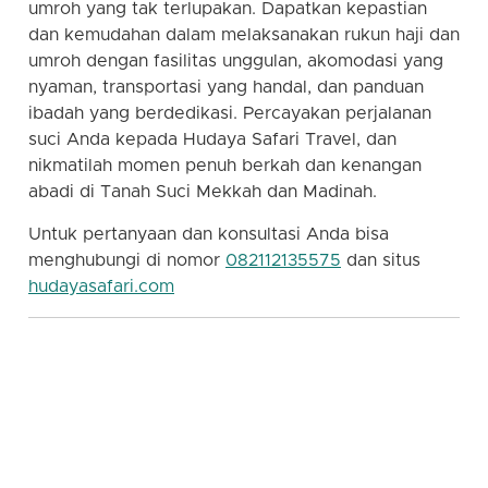
umroh yang tak terlupakan. Dapatkan kepastian
dan kemudahan dalam melaksanakan rukun haji dan
umroh dengan fasilitas unggulan, akomodasi yang
nyaman, transportasi yang handal, dan panduan
ibadah yang berdedikasi. Percayakan perjalanan
suci Anda kepada Hudaya Safari Travel, dan
nikmatilah momen penuh berkah dan kenangan
abadi di Tanah Suci Mekkah dan Madinah.
Untuk pertanyaan dan konsultasi Anda bisa
menghubungi di nomor
082112135575
dan situs
hudayasafari.com
hudaya safari | travel sunnah | travel umroh | travel
haji | travel umroh haji sunnah | travel haji umroh
sunnah | travel haji sunnah | travel umroh sunnah |
travel umroh jabodetabek | travel sunnah jakarta |
travel sunnah bogor | travel sunnah depok | travel
sunnah tangerang | travel sunnah bekasi | travel