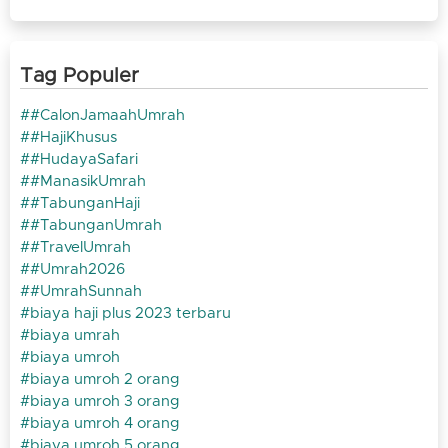
Tag Populer
#CalonJamaahUmrah
#HajiKhusus
#HudayaSafari
#ManasikUmrah
#TabunganHaji
#TabunganUmrah
#TravelUmrah
#Umrah2026
#UmrahSunnah
biaya haji plus 2023 terbaru
biaya umrah
biaya umroh
biaya umroh 2 orang
biaya umroh 3 orang
biaya umroh 4 orang
biaya umroh 5 orang