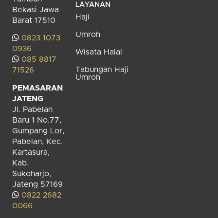
LAYANAN
Bekasi Jawa
Haji
Barat 17510
Umroh
0823 1073
0936
Wisata Halal
085 8817
Tabungan Haji
71526
Umroh
PEMASARAN
JATENG
Jl. Pabelan
Baru 1 No.77,
Gumpang Lor,
Pabelan, Kec.
Kartasura,
Kab.
Sukoharjo,
Jateng 57169
0822 2682
0066