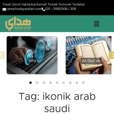
Travel Umroh Haji Sesuai Sunnah Terbaik Termurah Terdekat
care@hudayasafari.com
021 – 31900306 / 309
Info
Al-Qur'an
Tag:
ikonik arab
saudi