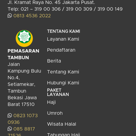
Jl. Kramat Raya No. 45 Jakarta Pusat.
Telp: 021 – 319 00 306 / 319 00 309 / 319 00 149
0813 4536 2022
TENTANG KAMI
Layanan Kami
Pendaftaran
PEMASARAN
TAMBUN
Berita
Jalan
Kampung Bulu
Tentang Kami
No.4,
Hubungi Kami
Setiamekar,
PAKET
Tambun
LAYANAN
Bekasi Jawa
Haji
Barat 17510
Umroh
0823 1073
0936
Wisata Halal
085 8817
Tabungan Haji
71526