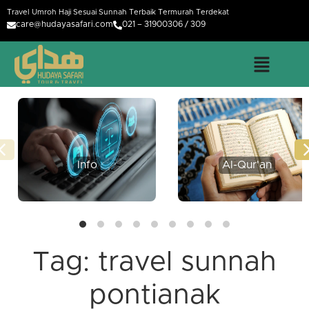
Travel Umroh Haji Sesuai Sunnah Terbaik Termurah Terdekat
care@hudayasafari.com
021 – 31900306 / 309
Info
Al-Qur'an
Tag:
travel sunnah
pontianak