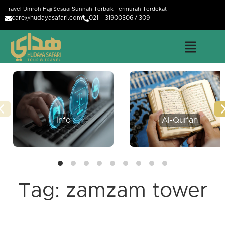
Travel Umroh Haji Sesuai Sunnah Terbaik Termurah Terdekat
care@hudayasafari.com
021 – 31900306 / 309
Info
Al-Qur'an
Tag:
zamzam tower