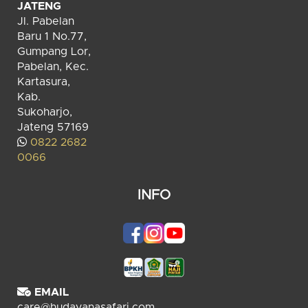
JATENG
Jl. Pabelan
Baru 1 No.77,
Gumpang Lor,
Pabelan, Kec.
Kartasura,
Kab.
Sukoharjo,
Jateng 57169
0822 2682
0066
INFO
EMAIL
care@hudayanasafari.com