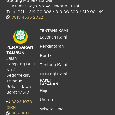
Gedung Menara Da’wah
Jl. Kramat Raya No. 45 Jakarta Pusat.
Telp: 021 – 319 00 306 / 319 00 309 / 319 00 149
0813 4536 2022
TENTANG KAMI
Layanan Kami
Pendaftaran
PEMASARAN
TAMBUN
Berita
Jalan
Kampung Bulu
Tentang Kami
No.4,
Hubungi Kami
Setiamekar,
PAKET
Tambun
LAYANAN
Bekasi Jawa
Haji
Barat 17510
Umroh
0823 1073
0936
Wisata Halal
085 8817