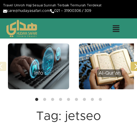
Travel Umroh Haji Sesuai Sunnah Terbaik Termurah Terdekat
care@hudayasafari.com
021 – 31900306 / 309
Info
Al-Qur'an
Tag:
jetseo