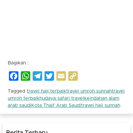
khusus | perbedaan haji plus dan reguler | travel
haji dan umroh | travel umroh jakarta | biaya haji
plus 2023 | daftar tunggu haji plus | biaya umroh
2023 untuk 2 orang | berapa biaya umroh 2023 |
travel dewan dakwah | dewan dakwah islamiyah |
jetseo |
Bagikan :
Facebook
WhatsApp
Telegram
Twitter
Email
Copy
Link
Tagged
travel haji terbaik
travel umroh sunnah
travel
umroh terbaik
hudaya safari travel
keindahan alam
arab saudi
Kota Thaif Arab Saudi
travel haji sunnah
Berita Terbaru