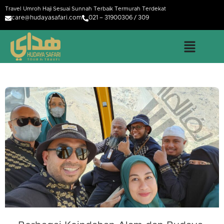
Travel Umroh Haji Sesuai Sunnah Terbaik Termurah Terdekat
care@hudayasafari.com
021 – 31900306 / 309