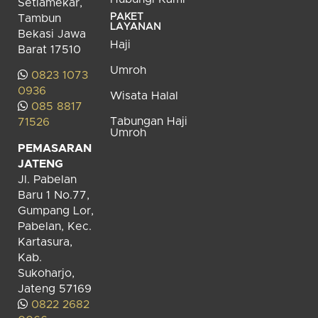
Setiamekar,
PAKET
Tambun
LAYANAN
Bekasi Jawa
Haji
Barat 17510
Umroh
0823 1073
0936
Wisata Halal
085 8817
Tabungan Haji
71526
Umroh
PEMASARAN
JATENG
Jl. Pabelan
Baru 1 No.77,
Gumpang Lor,
Pabelan, Kec.
Kartasura,
Kab.
Sukoharjo,
Jateng 57169
0822 2682