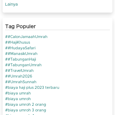
Lainya
Tag Populer
#CalonJamaahUmrah
#HajiKhusus
#HudayaSafari
#ManasikUmrah
#TabunganHaji
#TabunganUmrah
#TravelUmrah
#Umrah2026
#UmrahSunnah
biaya haji plus 2023 terbaru
biaya umrah
biaya umroh
biaya umroh 2 orang
biaya umroh 3 orang