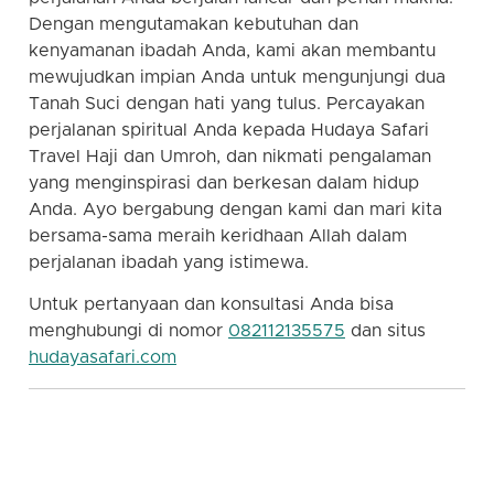
Dengan mengutamakan kebutuhan dan
kenyamanan ibadah Anda, kami akan membantu
mewujudkan impian Anda untuk mengunjungi dua
Tanah Suci dengan hati yang tulus. Percayakan
perjalanan spiritual Anda kepada Hudaya Safari
Travel Haji dan Umroh, dan nikmati pengalaman
yang menginspirasi dan berkesan dalam hidup
Anda. Ayo bergabung dengan kami dan mari kita
bersama-sama meraih keridhaan Allah dalam
perjalanan ibadah yang istimewa.
Untuk pertanyaan dan konsultasi Anda bisa
menghubungi di nomor
082112135575
dan situs
hudayasafari.com
hudaya safari | travel sunnah | travel umroh | travel
haji | travel umroh haji sunnah | travel haji umroh
sunnah | travel haji sunnah | travel umroh sunnah |