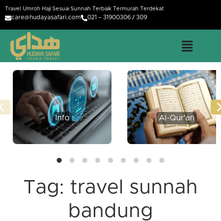
Travel Umroh Haji Sesuai Sunnah Terbaik Termurah Terdekat
care@hudayasafari.com
021 – 31900306 / 309
Info
Al-Qur'an
Tag:
travel sunnah
bandung