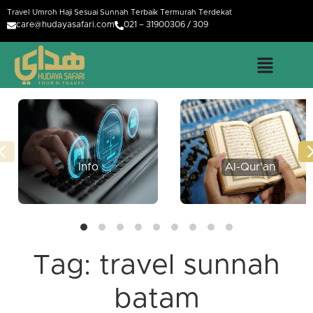
Travel Umroh Haji Sesuai Sunnah Terbaik Termurah Terdekat
care@hudayasafari.com
021 – 31900306 / 309
Info
Al-Qur'an
Tag:
travel sunnah
batam