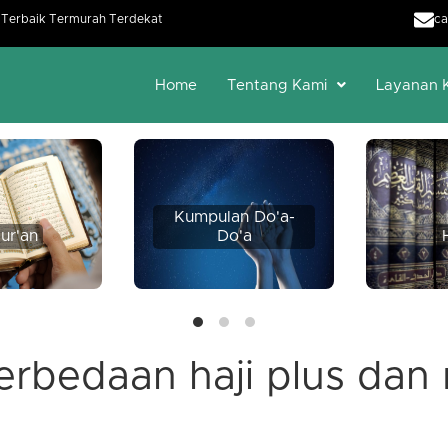
h Terbaik Termurah Terdekat
ca
Home
Tentang Kami
Layanan 
Kumpulan Do'a-
ur'an
Do'a
erbedaan haji plus dan 