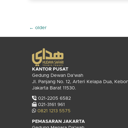
←
older
KANTOR PUSAT
Gedung Dewan Da’wah
Jl. Panjang No. 12, Arteri Kelapa Dua, Kebo
Jakarta Barat 11530.
021-2205 6582
021-3161 961
0821 1213 5575
PEMASARAN JAKARTA
Gedung Menara Da’wah