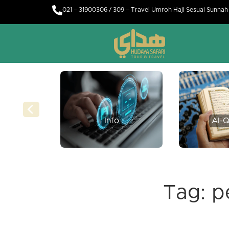
021 – 31900306 / 309 – Travel Umroh Haji Sesuai Sunna
Info
Al-Q
Tag:
p