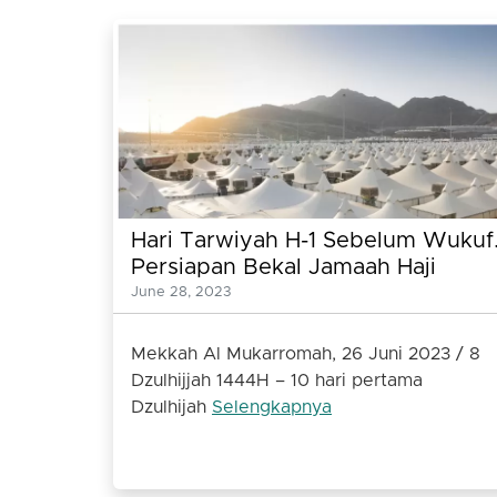
Hari Tarwiyah H-1 Sebelum Wukuf
Persiapan Bekal Jamaah Haji
Menuju Padang Arafah dan Mina
June 28, 2023
Mekkah Al Mukarromah, 26 Juni 2023 / 8
Dzulhijjah 1444H – 10 hari pertama
Dzulhijah
Selengkapnya