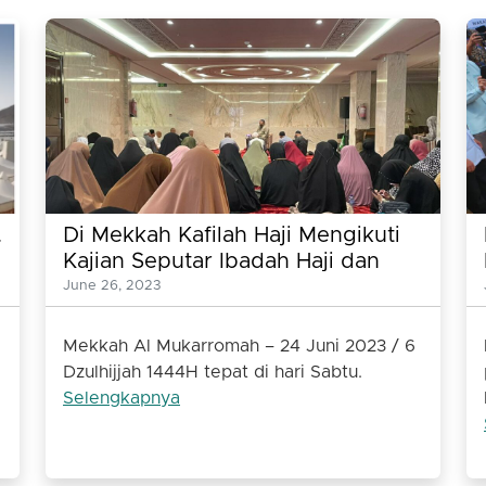
.
Di Mekkah Kafilah Haji Mengikuti
Kajian Seputar Ibadah Haji dan
Belajar Tahsin Al Quran
June 26, 2023
Mekkah Al Mukarromah – 24 Juni 2023 / 6
Dzulhijjah 1444H tepat di hari Sabtu.
Selengkapnya