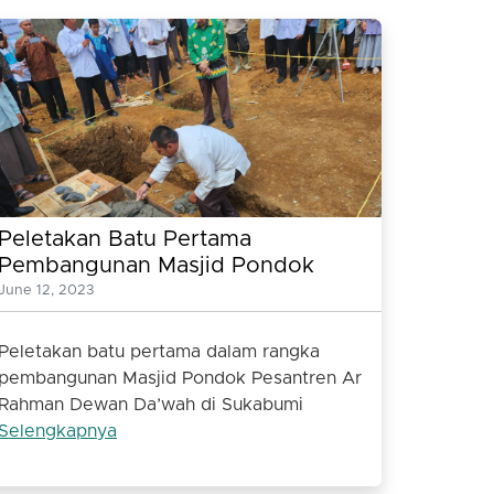
Peletakan Batu Pertama
Pembangunan Masjid Pondok
Pesantren Ar Rahman Dewan
June 12, 2023
Dakwah Sukabumi Selesai
Dilakukan
Peletakan batu pertama dalam rangka
pembangunan Masjid Pondok Pesantren Ar
Rahman Dewan Da’wah di Sukabumi
Selengkapnya