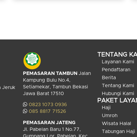
TENTANG KA
Layanan Kami
Pendaftaran
PEMASARAN TAMBUN
Jalan
Berita
Kampung Bulu No.4,
Tentang Kami
Setiamekar, Tambun Bekasi
n Jeruk
Jawa Barat 17510
Hubungi Kami
PAKET LAY
0823 1073 0936
Haji
085 8817 71526
Umroh
PEMASARAN JATENG
Wisata Halal
Jl. Pabelan Baru 1 No.77,
Tabungan Haji
Gumpang Lor, Pabelan, Kec.