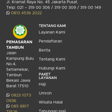
Jl. Kramat Raya No. 45 Jakarta Pusat.
Telp: 021 – 319 00 306 / 319 00 309 / 319 00 149
0813 4536 2022
TENTANG KAMI
Layanan Kami
Pendaftaran
PEMASARAN
TAMBUN
Berita
Jalan
Kampung Bulu
Tentang Kami
No.4,
Hubungi Kami
Setiamekar,
PAKET
Tambun
LAYANAN
Bekasi Jawa
Haji
Barat 17510
Umroh
0823 1073
0936
Wisata Halal
085 8817
Tabungan Haji
71526