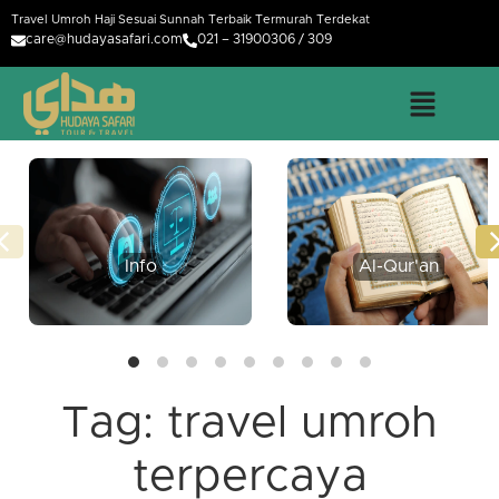
Travel Umroh Haji Sesuai Sunnah Terbaik Termurah Terdekat
care@hudayasafari.com
021 – 31900306 / 309
Info
Al-Qur'an
Tag:
travel umroh
terpercaya