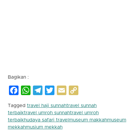
haji 2023 | biaya umroh terbaru | biaya umroh
termurah | biaya haji terbaru | biaya haji termurah
| cek keberangkatan haji | rukun haji | syarat wajib
haji | cek nomor porsi haji | onh plus | haji plus | haji
khusus | perbedaan haji plus dan reguler | travel
haji dan umroh | travel umroh jakarta | biaya haji
plus 2023 | daftar tunggu haji plus | biaya umroh
2023 untuk 2 orang | berapa biaya umroh 2023 |
travel dewan dakwah | dewan dakwah islamiyah |
jetseo |
Bagikan :
Facebook
WhatsApp
Telegram
Twitter
Email
Copy
Link
Tagged
travel haji sunnah
travel sunnah
terbaik
travel umroh sunnah
travel umroh
terbaik
hudaya safari travel
museum makkah
museum
mekkah
musium mekkah