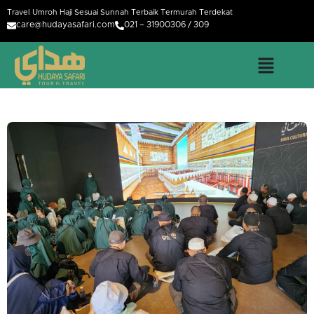
Travel Umroh Haji Sesuai Sunnah Terbaik Termurah Terdekat
care@hudayasafari.com
021 – 31900306 / 309