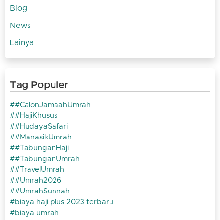
Blog
News
Lainya
Tag Populer
#CalonJamaahUmrah
#HajiKhusus
#HudayaSafari
#ManasikUmrah
#TabunganHaji
#TabunganUmrah
#TravelUmrah
#Umrah2026
#UmrahSunnah
biaya haji plus 2023 terbaru
biaya umrah