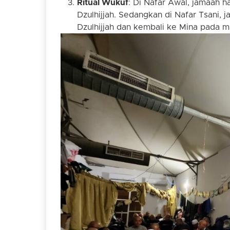
Ritual Wukuf
: Di Nafar Awal, jamaah h
Dzulhijjah. Sedangkan di Nafar Tsani, 
Dzulhijjah dan kembali ke Mina pada m