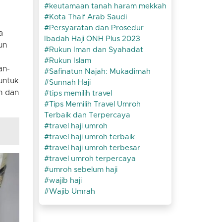
keutamaan tanah haram mekkah
9
Kota Thaif Arab Saudi
Persyaratan dan Prosedur
a
Ibadah Haji ONH Plus 2023
un
Rukun Iman dan Syahadat
Rukun Islam
an-
Safinatun Najah: Mukadimah
untuk
Sunnah Haji
n dan
tips memilih travel
Tips Memilih Travel Umroh
Terbaik dan Terpercaya
travel haji umroh
travel haji umroh terbaik
travel haji umroh terbesar
travel umroh terpercaya
umroh sebelum haji
wajib haji
Wajib Umrah