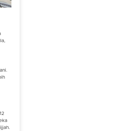
n
la,
ani.
bih
12
reka
jjah.