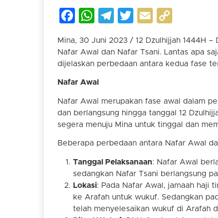
Facebook
WhatsApp
Telegram
Twitter
Email
Copy
Link
Mina, 30 Juni 2023 / 12 Dzulhijjah 1444H –
Nafar Awal dan Nafar Tsani. Lantas apa saj
dijelaskan perbedaan antara kedua fase te
Nafar Awal
Nafar Awal merupakan fase awal dalam pelak
dan berlangsung hingga tanggal 12 Dzulhijj
segera menuju Mina untuk tinggal dan mem
Beberapa perbedaan antara Nafar Awal dan
Tanggal Pelaksanaan
: Nafar Awal berla
sedangkan Nafar Tsani berlangsung pada
Lokasi
: Pada Nafar Awal, jamaah haji 
ke Arafah untuk wukuf. Sedangkan pada
telah menyelesaikan wukuf di Arafah da