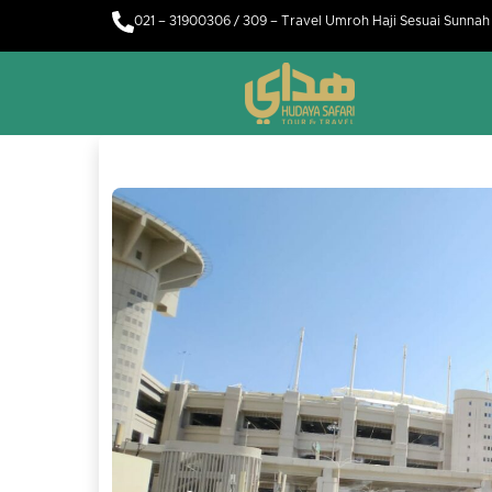
021 – 31900306 / 309 – Travel Umroh Haji Sesuai Sunna