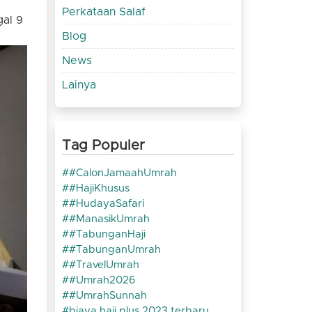
Perkataan Salaf
gal 9
Blog
News
Lainya
Tag Populer
#CalonJamaahUmrah
#HajiKhusus
#HudayaSafari
#ManasikUmrah
#TabunganHaji
#TabunganUmrah
#TravelUmrah
#Umrah2026
#UmrahSunnah
biaya haji plus 2023 terbaru