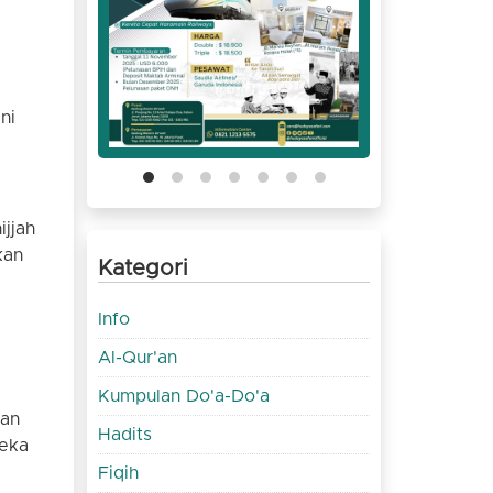
ni
ijjah
kan
Kategori
Info
Al-Qur'an
Kumpulan Do'a-Do'a
kan
Hadits
reka
Fiqih