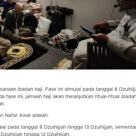
anaan ibadah haji. Fase ini dimulai pada tanggal 8 Dzulhij
a fase ini, jamaah haji akan melanjutkan ritual-ritual ibadah
h.
n Nafar Awal adalah:
ulai pada tanggal 8 Dzulhijjah hingga 13 Dzulhijjah, sementa
zulhijjah hingga 12 Dzulhijjah.