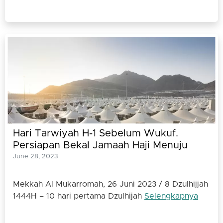
Hari Tarwiyah H-1 Sebelum Wukuf.
Persiapan Bekal Jamaah Haji Menuju
Padang Arafah dan Mina
June 28, 2023
Mekkah Al Mukarromah, 26 Juni 2023 / 8 Dzulhijjah
1444H – 10 hari pertama Dzulhijah
Selengkapnya