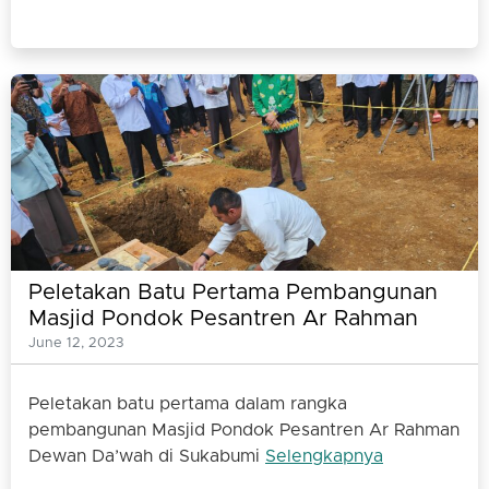
Peletakan Batu Pertama Pembangunan
Masjid Pondok Pesantren Ar Rahman
Dewan Dakwah Sukabumi Selesai
June 12, 2023
Dilakukan
Peletakan batu pertama dalam rangka
pembangunan Masjid Pondok Pesantren Ar Rahman
Dewan Da’wah di Sukabumi
Selengkapnya