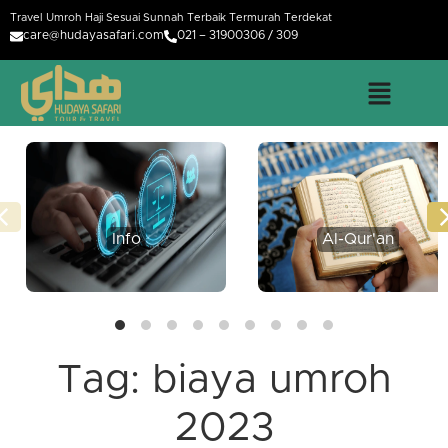
Travel Umroh Haji Sesuai Sunnah Terbaik Termurah Terdekat
care@hudayasafari.com
021 – 31900306 / 309
Info
Al-Qur'an
Tag:
biaya umroh
2023