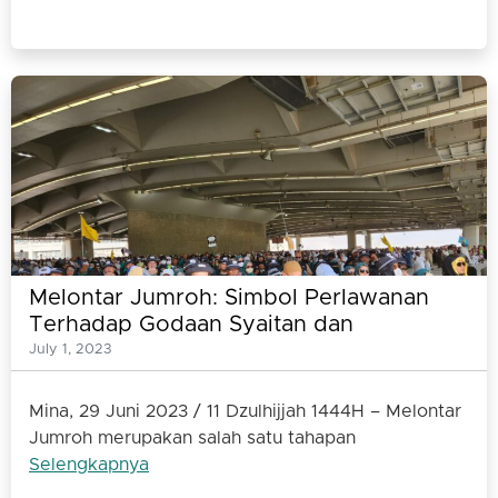
Melontar Jumroh: Simbol Perlawanan
Terhadap Godaan Syaitan dan
Keteguhan Menghadapi Ujian Keimanan
July 1, 2023
Mina, 29 Juni 2023 / 11 Dzulhijjah 1444H – Melontar
Jumroh merupakan salah satu tahapan
Selengkapnya