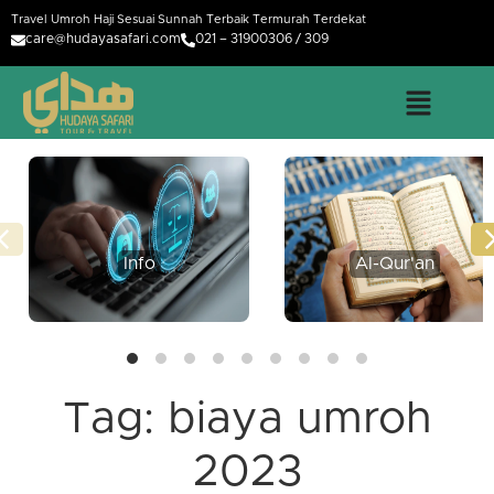
Travel Umroh Haji Sesuai Sunnah Terbaik Termurah Terdekat
care@hudayasafari.com
021 – 31900306 / 309
Info
Al-Qur'an
Tag:
biaya umroh
2023