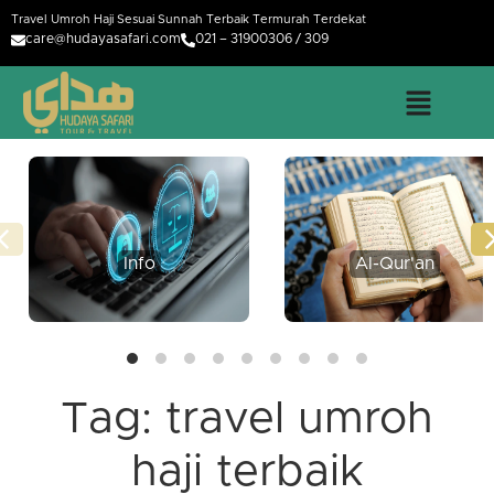
Travel Umroh Haji Sesuai Sunnah Terbaik Termurah Terdekat
care@hudayasafari.com
021 – 31900306 / 309
Info
Al-Qur'an
Tag:
travel umroh
haji terbaik