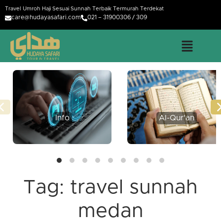
Travel Umroh Haji Sesuai Sunnah Terbaik Termurah Terdekat
care@hudayasafari.com
021 – 31900306 / 309
Info
Al-Qur'an
Tag:
travel sunnah
medan