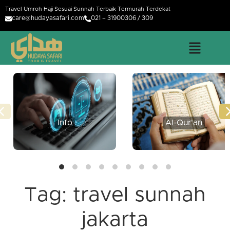
Travel Umroh Haji Sesuai Sunnah Terbaik Termurah Terdekat
care@hudayasafari.com
021 – 31900306 / 309
Info
Al-Qur'an
Tag:
travel sunnah
jakarta