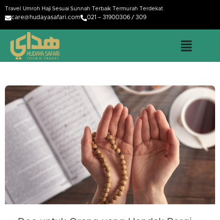
Travel Umroh Haji Sesuai Sunnah Terbaik Termurah Terdekat
care@hudayasafari.com
021 – 31900306 / 309