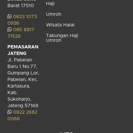
Haji
Barat 17510
Umroh
0823 1073
0936
Wisata Halal
085 8817
Tabungan Haji
71526
Umroh
PEMASARAN
JATENG
Jl. Pabelan
Baru 1 No.77,
Gumpang Lor,
Pabelan, Kec.
Kartasura,
Kab.
Sukoharjo,
Jateng 57169
0822 2682
0066