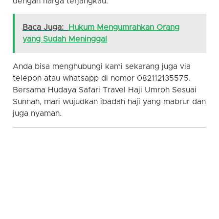
dengan harga terjangkau.
Baca Juga:
Hukum Mengumrahkan Orang
yang Sudah Meninggal
Anda bisa menghubungi kami sekarang juga via
telepon atau whatsapp di nomor 082112135575.
Bersama Hudaya Safari Travel Haji Umroh Sesuai
Sunnah, mari wujudkan ibadah haji yang mabrur dan
juga nyaman.
hudaya safari | travel sunnah | travel umroh | travel
haji | travel umroh haji sunnah | travel haji umroh
sunnah | travel haji sunnah | travel umroh sunnah |
travel umroh jabodetabek | travel sunnah jakarta |
travel sunnah bogor | travel sunnah depok | travel
sunnah tangerang | travel sunnah bekasi | travel
sunnah bandung | travel sunnah jogja | travel sunnah