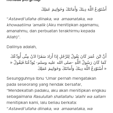
أَسْتَوْدِعُ اللَّهَ دِينَكَ وَأَمَانَتَكَ وَخَوَاتِيمَ عَمَلِكَ
“
Astawdi’ullaha diinaka, wa amaanataka, wa
khowaatiima ‘amalik
(Aku menitipkan agamamu,
amanahmu, dan perbuatan terakhirmu kepada
Allah)”.
Dalilnya adalah,
أَنَّ ابْنَ عُمَرَ كَانَ يَقُولُ لِلرَّجُلِ إِذَا أَرَادَ سَفَرًا ادْنُ مِنِّى أُوَدِّعْكَ
كَمَا كَانَ رَسُولُ اللَّهِ -صلى الله عليه وسلم- يُوَدِّعُنَا.فَيَقُولُ «
أَسْتَوْدِعُ اللَّهَ دِينَكَ وَأَمَانَتَكَ وَخَوَاتِيمَ عَمَلِكَ »
Sesungguhnya Ibnu ‘Umar pernah mengatakan
pada seseorang yang hendak bersafar,
“Mendekatlah padaku, aku akan menitipkan engkau
sebagaimana
Rasulullah shallallahu ‘alaihi wa sallam
menitipkan kami, lalu beliau berkata:
“
Astawdi’ullaha diinaka, wa amaanataka, wa