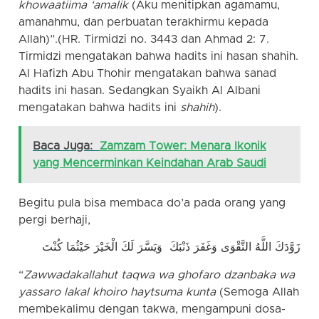
khowaatiima ‘amalik
(Aku menitipkan agamamu,
amanahmu, dan perbuatan terakhirmu kepada
Allah)”.(HR. Tirmidzi no. 3443 dan Ahmad 2: 7.
Tirmidzi mengatakan bahwa hadits ini hasan shahih.
Al Hafizh Abu Thohir mengatakan bahwa sanad
hadits ini hasan. Sedangkan Syaikh Al Albani
mengatakan bahwa hadits ini
shahih
).
Baca Juga:
Zamzam Tower: Menara Ikonik
yang Mencerminkan Keindahan Arab Saudi
Begitu pula bisa membaca do’a pada orang yang
pergi berhaji,
زَوَّدَكَ اللَّهُ التَّقْوَى وَغَفَرَ ذَنْبَكَ وَيَسَّرَ لَكَ الْخَيْرَ حَيْثُمَا كُنْتَ
“
Zawwadakallahut taqwa wa ghofaro dzanbaka wa
yassaro lakal khoiro haytsuma kunta
(Semoga Allah
membekalimu dengan takwa, mengampuni dosa-