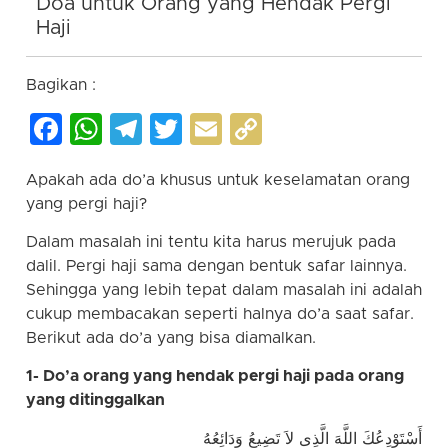
Doa untuk Orang yang Hendak Pergi
Haji
Bagikan :
Facebook
WhatsApp
Telegram
Twitter
Email
Copy
Link
Apakah ada do’a khusus untuk keselamatan orang
yang pergi haji?
Dalam masalah ini tentu kita harus merujuk pada
dalil. Pergi haji sama dengan bentuk safar lainnya.
Sehingga yang lebih tepat dalam masalah ini adalah
cukup membacakan seperti halnya do’a saat safar.
Berikut ada do’a yang bisa diamalkan.
1- Do’a orang yang hendak pergi haji pada orang
yang ditinggalkan
أَسْتَوْدِعُكَ اللَّهَ الَّذِى لاَ تَضِيعُ وَدَائِعُهُ