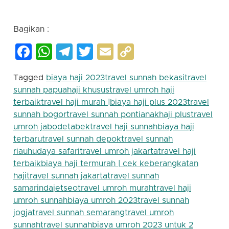
jetseo |
Bagikan :
Facebook
WhatsApp
Telegram
Twitter
Email
Copy
Link
Tagged
biaya haji 2023
travel sunnah bekasi
travel
sunnah papua
haji khusus
travel umroh haji
terbaik
travel haji murah |
biaya haji plus 2023
travel
sunnah bogor
travel sunnah pontianak
haji plus
travel
umroh jabodetabek
travel haji sunnah
biaya haji
terbaru
travel sunnah depok
travel sunnah
riau
hudaya safari
travel umroh jakarta
travel haji
terbaik
biaya haji termurah | cek keberangkatan
haji
travel sunnah jakarta
travel sunnah
samarinda
jetseo
travel umroh murah
travel haji
umroh sunnah
biaya umroh 2023
travel sunnah
jogja
travel sunnah semarang
travel umroh
sunnah
travel sunnah
biaya umroh 2023 untuk 2