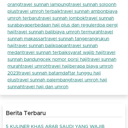
orang
travel sunnah lampung
travel sunnah solo
onh
plus
travel umroh terbaik
travel sunnah ambon
biaya
umroh terbaru
travel sunnah lombok
travel sunnah
surabaya
perbedaan haji plus dan reguler
doa pergi
haji
travel sunnah bali
biaya umroh termurah
travel
sunnah makassar
travel sunnah tangerang
rukun
haji
travel sunnah balikpapan
travel sunnah
medan
travel sunnah terbaik
syarat wajib haji
travel
sunnah bandung
cek nomor porsi haji
travel sunnah
murah
travel umroh
travel haji
berapa biaya umroh
2023
travel sunnah batam
daftar tunggu haji
plus
travel sunnah palembang
travel umroh haji
sunnah
travel haji dan umroh
Berita Terbaru
5 KULINER KHAS ARAB SAUDI YANG WAJIB