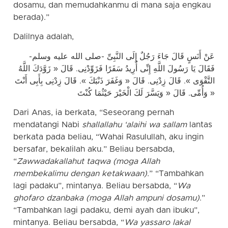
dosamu, dan memudahkanmu di mana saja engkau
berada).”
Dalilnya adalah,
عَنْ أَنَسٍ قَالَ جَاءَ رَجُلٌ إِلَى النَّبِىِّ -صلى الله عليه وسلم-
فَقَالَ يَا رَسُولَ اللَّهِ إِنِّى أُرِيدُ سَفَرًا فَزَوِّدْنِى. قَالَ « زَوَّدَكَ اللَّهُ
التَّقْوَى ». قَالَ زِدْنِى. قَالَ « وَغَفَرَ ذَنْبَكَ ». قَالَ زِدْنِى بِأَبِى أَنْتَ
وَأُمِّى. قَالَ « وَيَسَّرَ لَكَ الْخَيْرَ حَيْثُمَا كُنْتَ »
Dari Anas, ia berkata, “Seseorang pernah
mendatangi Nabi
shallallahu ‘alaihi wa sallam
lantas
berkata pada beliau, “Wahai Rasulullah, aku ingin
bersafar, bekalilah aku.” Beliau bersabda,
“
Zawwadakallahut taqwa (moga Allah
membekalimu dengan ketakwaan).
” “Tambahkan
lagi padaku”, mintanya. Beliau bersabda, “
Wa
ghofaro dzanbaka (moga Allah ampuni dosamu)
.”
“Tambahkan lagi padaku, demi ayah dan ibuku”,
mintanya. Beliau bersabda, “
Wa yassaro lakal