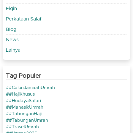
Fiqih
Perkataan Salaf
Blog
News
Lainya
Tag Populer
#CalonJamaahUmrah
#HajiKhusus
#HudayaSafari
#ManasikUmrah
#TabunganHaji
#TabunganUmrah
#TravelUmrah