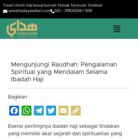
Travel Umroh Haji Sesuai Sunnah Terbaik Termurah Terdekat
care@hudayasafari.com
021 – 31900306 / 309
Mengunjungi Raudhah: Pengalaman
Spiritual yang Mendalam Selama
Ibadah Haji
Bagikan :
Facebook
WhatsApp
Telegram
Twitter
Email
Copy
Link
Esensi pentingnya ibadah haji sebagai tindakan
yang memiliki akar sejarah dan spiritualitas yang