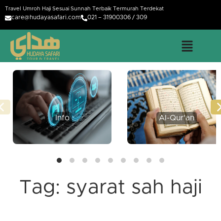
Travel Umroh Haji Sesuai Sunnah Terbaik Termurah Terdekat
care@hudayasafari.com
021 – 31900306 / 309
Info
Al-Qur'an
Tag:
syarat sah haji