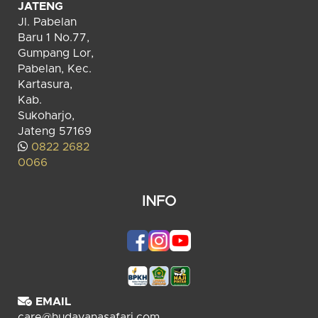
JATENG
Jl. Pabelan
Baru 1 No.77,
Gumpang Lor,
Pabelan, Kec.
Kartasura,
Kab.
Sukoharjo,
Jateng 57169
0822 2682
0066
INFO
EMAIL
care@hudayanasafari.com