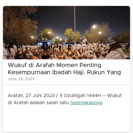
Wukuf di Arafah Momen Penting
Kesempurnaan Ibadah Haji. Rukun Yang
Tidak Boleh Ditinggalkan Jamaah Haji
June 29, 2023
Arafah, 27 Juni 2023 / 9 Dzulhijjah 1444H – Wukuf
di Arafah adalah salah satu
Selengkapnya