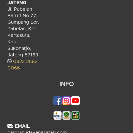
JATENG
Jl. Pabelan
Baru 1 No.77,
Gumpang Lor,
Pabelan, Kec.
Kartasura,
Kab.
Sukoharjo,
Jateng 57169
0822 2682
0066
INFO
EMAIL
care@hudayanasafari.com