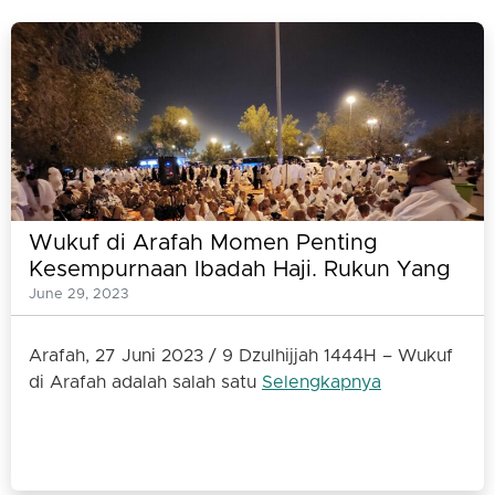
Wukuf di Arafah Momen Penting
Kesempurnaan Ibadah Haji. Rukun Yang
Tidak Boleh Ditinggalkan Jamaah Haji
June 29, 2023
Arafah, 27 Juni 2023 / 9 Dzulhijjah 1444H – Wukuf
di Arafah adalah salah satu
Selengkapnya