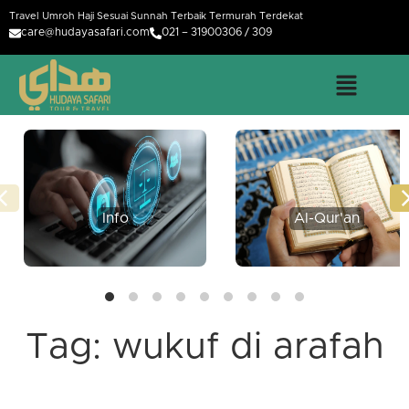
Travel Umroh Haji Sesuai Sunnah Terbaik Termurah Terdekat
care@hudayasafari.com
021 – 31900306 / 309
Info
Al-Qur'an
Tag:
wukuf di arafah