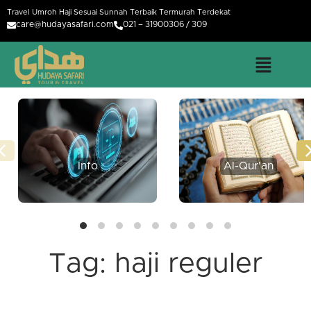
Travel Umroh Haji Sesuai Sunnah Terbaik Termurah Terdekat
care@hudayasafari.com
021 – 31900306 / 309
Info
Al-Qur'an
Tag:
haji reguler