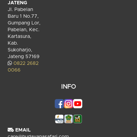
JATENG
Jl. Pabelan
Baru 1 No.77,
Gumpang Lor,
Pabelan, Kec.
Kartasura,
Kab.
Sukoharjo,
Jateng 57169
0822 2682
0066
INFO
EMAIL
care@hudayanasafari.com