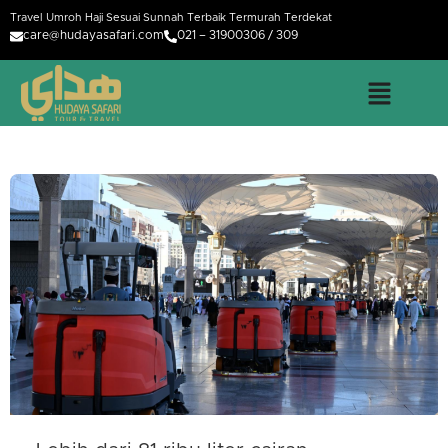
Travel Umroh Haji Sesuai Sunnah Terbaik Termurah Terdekat
care@hudayasafari.com
021 – 31900306 / 309