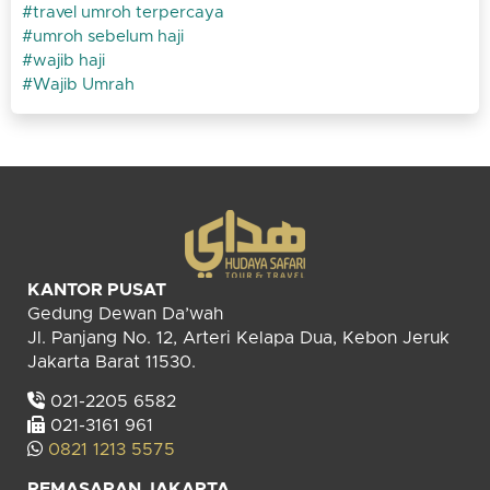
travel umroh terpercaya
umroh sebelum haji
wajib haji
Wajib Umrah
KANTOR PUSAT
Gedung Dewan Da’wah
Jl. Panjang No. 12, Arteri Kelapa Dua, Kebon Jeruk
Jakarta Barat 11530.
021-2205 6582
021-3161 961
0821 1213 5575
PEMASARAN JAKARTA