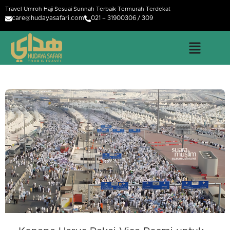
Travel Umroh Haji Sesuai Sunnah Terbaik Termurah Terdekat
care@hudayasafari.com
021 – 31900306 / 309