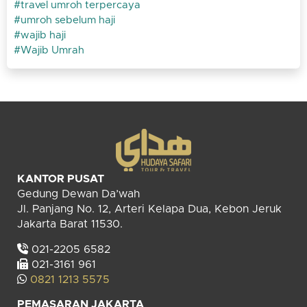
travel umroh terpercaya
umroh sebelum haji
wajib haji
Wajib Umrah
KANTOR PUSAT
Gedung Dewan Da’wah
Jl. Panjang No. 12, Arteri Kelapa Dua, Kebon Jeruk
Jakarta Barat 11530.
021-2205 6582
021-3161 961
0821 1213 5575
PEMASARAN JAKARTA