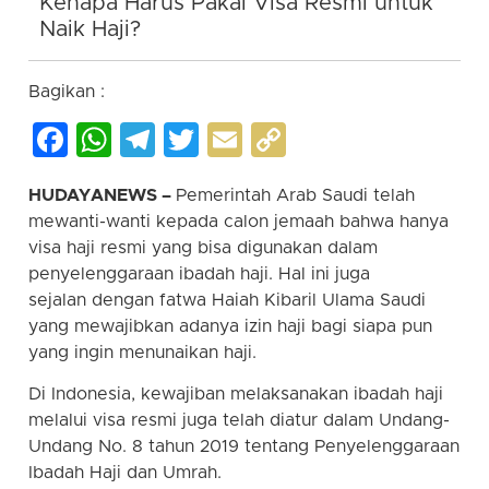
Kenapa Harus Pakai Visa Resmi untuk
Naik Haji?
Bagikan :
Facebook
WhatsApp
Telegram
Twitter
Email
Copy
Link
HUDAYANEWS –
Pemerintah Arab Saudi telah
mewanti-wanti kepada calon jemaah bahwa hanya
visa haji resmi yang bisa digunakan dalam
penyelenggaraan ibadah haji. Hal ini juga
sejalan dengan fatwa Haiah Kibaril Ulama Saudi
yang mewajibkan adanya izin haji bagi siapa pun
yang ingin menunaikan haji.
Di Indonesia, kewajiban melaksanakan ibadah haji
melalui visa resmi juga telah diatur dalam Undang-
Undang No. 8 tahun 2019 tentang Penyelenggaraan
Ibadah Haji dan Umrah.