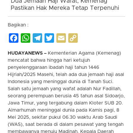
Dua Jemaah Haji Wafat, Kemenag
Pastikan Hak Mereka Tetap Terpenuhi
Bagikan :
Facebook
WhatsApp
Telegram
Twitter
Email
Copy
Link
HUDAYANEWS –
Kementerian Agama (Kemenag)
mencatat bahwa hingga hari ketujuh
penyelenggaraan ibadah haji tahun 1446
Hijriah/2025 Masehi, telah ada dua jemaah haji asal
Indonesia yang meninggal dunia di Tanah Suci.
Salah satu jemaah yang wafat adalah Nur Fadillah,
seorang perempuan berusia 45 tahun asal Sidoarjo,
Jawa Timur, yang tergabung dalam Kloter SUB 20.
Almarhumah meninggal dunia pada Kamis pagi, 8
Mei 2025, sekitar pukul 06.30 waktu Arab Saudi
(WAS), saat berada di dalam pesawat yang tengah
membawanya menuju Madinah. Kepala Daerah