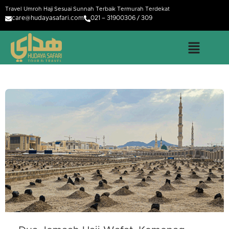
Travel Umroh Haji Sesuai Sunnah Terbaik Termurah Terdekat
care@hudayasafari.com
021 – 31900306 / 309