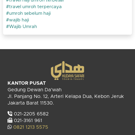
travel haji umroh terbesar
travel umroh terpercaya
umroh sebelum haji
wajib haji
Wajib Umrah
KANTOR PUSAT
Gedung Dewan Da’wah
Jl. Panjang No. 12, Arteri Kelapa Dua, Kebon Jeruk
Jakarta Barat 11530.
021-2205 6582
021-3161 961
0821 1213 5575