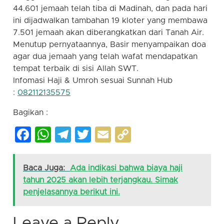
44.601 jemaah telah tiba di Madinah, dan pada hari
ini dijadwalkan tambahan 19 kloter yang membawa
7.501 jemaah akan diberangkatkan dari Tanah Air.
Menutup pernyataannya, Basir menyampaikan doa
agar dua jemaah yang telah wafat mendapatkan
tempat terbaik di sisi Allah SWT.
Infomasi Haji & Umroh sesuai Sunnah Hub
:
082112135575
Bagikan :
Facebook
WhatsApp
Telegram
Twitter
Email
Copy
Link
Baca Juga:
Ada indikasi bahwa biaya haji
tahun 2025 akan lebih terjangkau. Simak
penjelasannya berikut ini.
Leave a Reply