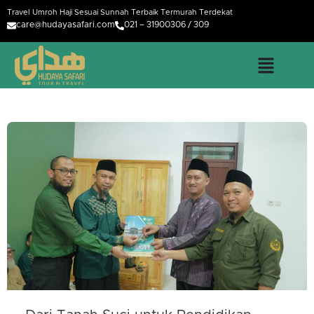
Travel Umroh Haji Sesuai Sunnah Terbaik Termurah Terdekat
care@hudayasafari.com
021 – 31900306 / 309