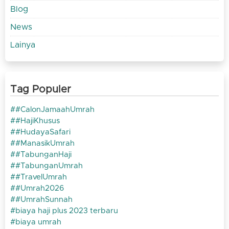
Blog
News
Lainya
Tag Populer
#CalonJamaahUmrah
#HajiKhusus
#HudayaSafari
#ManasikUmrah
#TabunganHaji
#TabunganUmrah
#TravelUmrah
#Umrah2026
#UmrahSunnah
biaya haji plus 2023 terbaru
biaya umrah