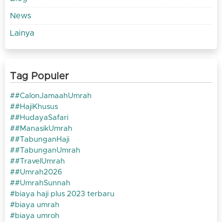
News
Lainya
Tag Populer
#CalonJamaahUmrah
#HajiKhusus
#HudayaSafari
#ManasikUmrah
#TabunganHaji
#TabunganUmrah
#TravelUmrah
#Umrah2026
#UmrahSunnah
biaya haji plus 2023 terbaru
biaya umrah
biaya umroh