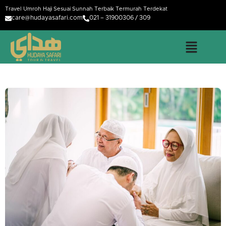
Travel Umroh Haji Sesuai Sunnah Terbaik Termurah Terdekat
care@hudayasafari.com
021 – 31900306 / 309