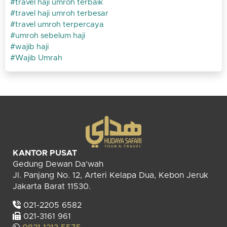
travel haji umroh terbaik
travel haji umroh terbesar
travel umroh terpercaya
umroh sebelum haji
wajib haji
Wajib Umrah
KANTOR PUSAT
Gedung Dewan Da’wah
Jl. Panjang No. 12, Arteri Kelapa Dua, Kebon Jeruk
Jakarta Barat 11530.
021-2205 6582
021-3161 961