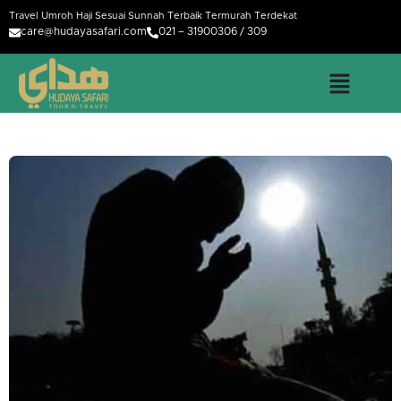
Travel Umroh Haji Sesuai Sunnah Terbaik Termurah Terdekat
care@hudayasafari.com
021 – 31900306 / 309