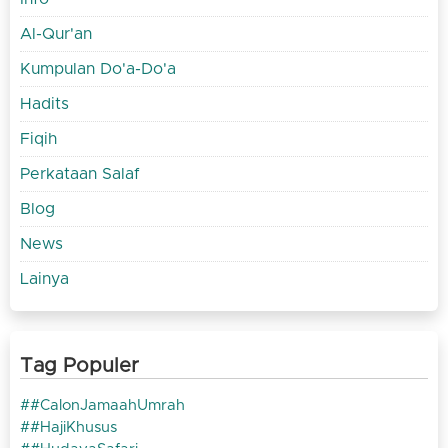
Al-Qur'an
Kumpulan Do'a-Do'a
Hadits
Fiqih
Perkataan Salaf
Blog
News
Lainya
Tag Populer
#CalonJamaahUmrah
#HajiKhusus