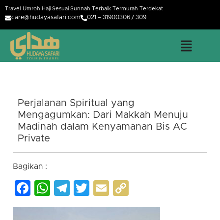
Travel Umroh Haji Sesuai Sunnah Terbaik Termurah Terdekat
care@hudayasafari.com
021 – 31900306 / 309
Perjalanan Spiritual yang
Mengagumkan: Dari Makkah Menuju
Madinah dalam Kenyamanan Bis AC
Private
Bagikan :
Facebook
WhatsApp
Telegram
Twitter
Email
Copy
Link