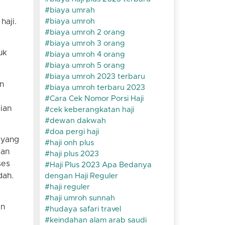
biaya umrah
haji.
biaya umroh
biaya umroh 2 orang
biaya umroh 3 orang
uk
biaya umroh 4 orang
biaya umroh 5 orang
biaya umroh 2023 terbaru
an
biaya umroh terbaru 2023
Cara Cek Nomor Porsi Haji
ian
cek keberangkatan haji
dewan dakwah
doa pergi haji
 yang
haji onh plus
aan
haji plus 2023
ses
Haji Plus 2023 Apa Bedanya
dah.
dengan Haji Reguler
haji reguler
haji umroh sunnah
an
hudaya safari travel
keindahan alam arab saudi