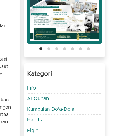
dan
asi,
usat
Kategori
dan
Info
Al-Qur'an
akan
engan
Kumpulan Do'a-Do'a
rtasi
Hadits
aran
Fiqih