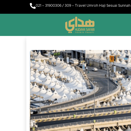
021 – 31900306 / 309 – Travel Umroh Haji Sesuai Sunna