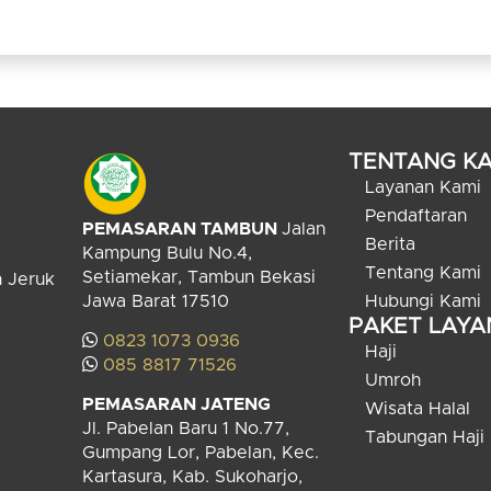
TENTANG KA
Layanan Kami
Pendaftaran
PEMASARAN TAMBUN
Jalan
Berita
Kampung Bulu No.4,
Tentang Kami
Setiamekar, Tambun Bekasi
n Jeruk
Jawa Barat 17510
Hubungi Kami
PAKET LAY
0823 1073 0936
Haji
085 8817 71526
Umroh
PEMASARAN JATENG
Wisata Halal
Jl. Pabelan Baru 1 No.77,
Tabungan Haji
Gumpang Lor, Pabelan, Kec.
Kartasura, Kab. Sukoharjo,