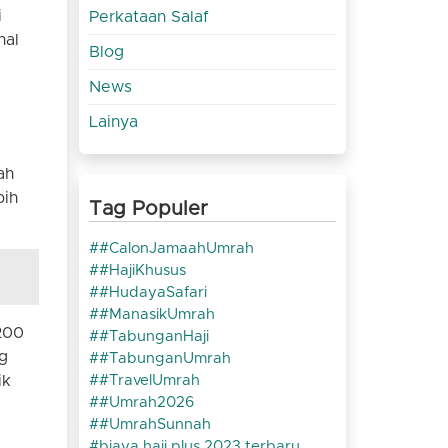
i
Perkataan Salaf
nal
Blog
News
Lainya
ah
bih
Tag Populer
#CalonJamaahUmrah
#HajiKhusus
#HudayaSafari
#ManasikUmrah
200
#TabunganHaji
ng
#TabunganUmrah
ik
#TravelUmrah
#Umrah2026
#UmrahSunnah
biaya haji plus 2023 terbaru