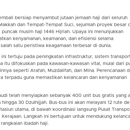
mbali bersiap menyambut jutaan jemaah haji dari seluruh
a Makkah dan Tempat-Tempat Suci, sejumlah proyek besar 
g puncak musim haji 1446 Hijriah. Upaya ini menunjukkan
tkan kenyamanan, keamanan, dan efisiensi selama
salah satu peristiwa keagamaan terbesar di dunia.
ni tertuju pada peningkatan infrastruktur, sistem transport
a itu difokuskan pada kawasan-kawasan vital, mulai dari p
ainnya seperti Arafah, Muzdalifah, dan Mina. Perencanaan 
ara terpadu guna memastikan kelancaran dan kenyamanan
audi telah menyiapkan sebanyak 400 unit bus gratis yang 
hingga 30 Dzulhijjah. Bus-bus ini akan melayani 12 rute d
stasiun utama, di bawah koordinasi langsung Pusat Transpo
Kerajaan. Langkah ini bertujuan untuk mendukung kelanc
rangkaian ibadah haji.