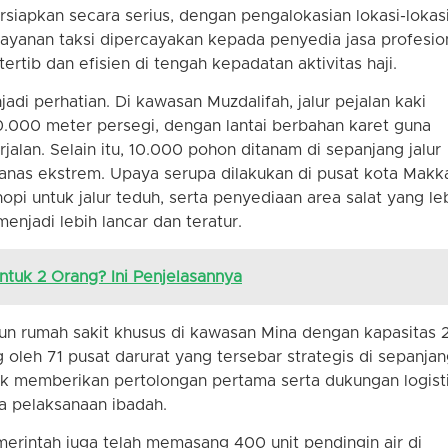
rsiapkan secara serius, dengan pengalokasian lokasi-lokas
 layanan taksi dipercayakan kepada penyedia jasa profesio
rtib dan efisien di tengah kepadatan aktivitas haji.
jadi perhatian. Di kawasan Muzdalifah, jalur pejalan kaki
0.000 meter persegi, dengan lantai berbahan karet guna
lan. Selain itu, 10.000 pohon ditanam di sepanjang jalur
nas ekstrem. Upaya serupa dilakukan di pusat kota Makk
pi untuk jalur teduh, serta penyediaan area salat yang le
enjadi lebih lancar dan teratur.
tuk 2 Orang? Ini Penjelasannya
un rumah sakit khusus di kawasan Mina dengan kapasitas 
g oleh 71 pusat darurat yang tersebar strategis di sepanja
untuk memberikan pertolongan pertama serta dukungan logist
a pelaksanaan ibadah.
intah juga telah memasang 400 unit pendingin air di