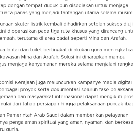
eratap dengan tempat duduk pun disediakan untuk menjaga
 cuaca panas yang menjadi tantangan utama selama musim 
naan skuter listrik kembali dihadirkan setelah sukses diuji
ini dioperasikan pada tiga rute khusus yang dirancang unt
emaah, terutama di area padat seperti Mina dan Arafah.
a lantai dan toilet bertingkat dilakukan guna meningkatk
di kawasan Mina dan Arafah. Solusi ini diharapkan mampu
gus menjaga kenyamanan mereka selama menjalani rangka
omisi Kerajaan juga meluncurkan kampanye media digital
rbagai proyek serta dokumentasi seluruh fase pelaksan
i, jemaah dan masyarakat internasional dapat mengikuti pro
, mulai dari tahap persiapan hingga pelaksanaan puncak iba
usan Pemerintah Arab Saudi dalam memberikan pelayanan
tanya pengalaman spiritual yang aman, nyaman, dan berkes
ru dunia.