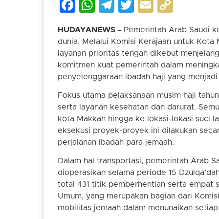
Facebook
WhatsApp
Telegram
Twitter
Email
Copy
Link
HUDAYANEWS –
Pemerintah Arab Saudi ke
dunia. Melalui Komisi Kerajaan untuk Kot
layanan prioritas tengah dikebut menjelan
komitmen kuat pemerintah dalam meningka
penyelenggaraan ibadah haji yang menjadi 
Fokus utama pelaksanaan musim haji tahun i
serta layanan kesehatan dan darurat. Semu
kota Makkah hingga ke lokasi-lokasi suci l
eksekusi proyek-proyek ini dilakukan sec
perjalanan ibadah para jemaah.
Dalam hal transportasi, pemerintah Arab S
dioperasikan selama periode 15 Dzulqa’dah 
total 431 titik pemberhentian serta empat 
Umum, yang merupakan bagian dari Komisi 
mobilitas jemaah dalam menunaikan setiap 