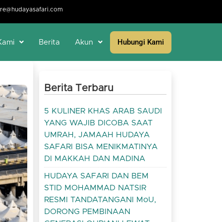
re@hudayasafari.com
Hubungi Kami
Kami
Berita
Akun
Berita Terbaru
5 KULINER KHAS ARAB SAUDI
YANG WAJIB DICOBA SAAT
UMRAH, JAMAAH HUDAYA
SAFARI BISA MENIKMATINYA
DI MAKKAH DAN MADINA
HUDAYA SAFARI DAN BEM
STID MOHAMMAD NATSIR
RESMI TANDATANGANI MoU,
DORONG PEMBINAAN