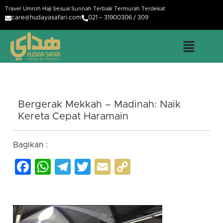
Travel Umroh Haji Sesuai Sunnah Terbaik Termurah Terdekat
care@hudayasafari.com
021 – 31900306 / 309
Bergerak Mekkah – Madinah: Naik
Kereta Cepat Haramain
Bagikan :
Facebook
WhatsApp
Telegram
Twitter
Email
Copy
Link