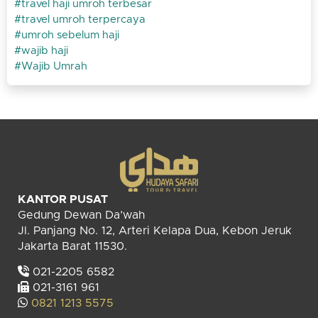
travel haji umroh terbesar
travel umroh terpercaya
umroh sebelum haji
wajib haji
Wajib Umrah
KANTOR PUSAT
Gedung Dewan Da’wah
Jl. Panjang No. 12, Arteri Kelapa Dua, Kebon Jeruk
Jakarta Barat 11530.
021-2205 6582
021-3161 961
0821 1213 5575