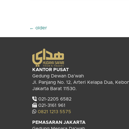
←
older
KANTOR PUSAT
Gedung Dewan Da’wah
Jl. Panjang No. 12, Arteri Kelapa Dua, Kebo
Jakarta Barat 11530.
021-2205 6582
021-3161 961
0821 1213 5575
PEMASARAN JAKARTA
Gedung Menara Da’wah