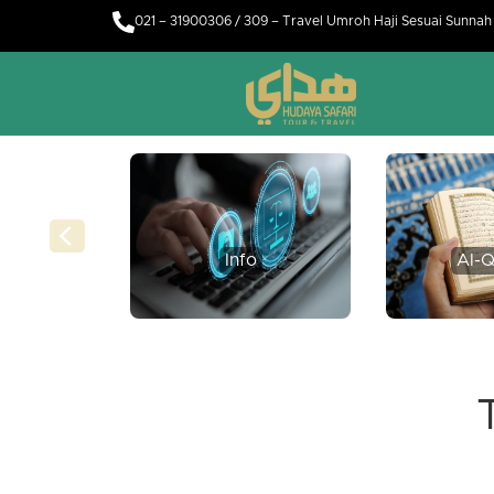
021 – 31900306 / 309 – Travel Umroh Haji Sesuai Sunna
Info
Al-Q