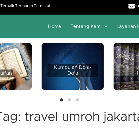
h Terbaik Termurah Terdekat
ca
Home
Tentang Kami
Layanan 
Kumpulan Do'a-
ur'an
Do'a
Tag:
travel umroh jakart