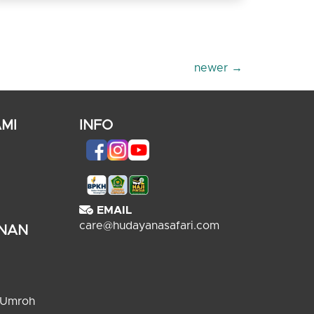
newer
→
MI
INFO
EMAIL
care@hudayanasafari.com
ANAN
 Umroh