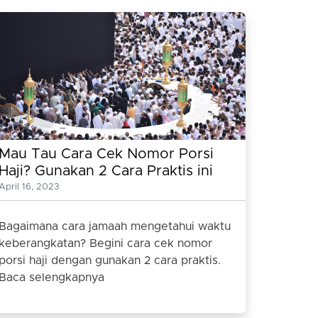
Mau Tau Cara Cek Nomor Porsi
Haji? Gunakan 2 Cara Praktis ini
Saja
April 16, 2023
Bagaimana cara jamaah mengetahui waktu
keberangkatan? Begini cara cek nomor
porsi haji dengan gunakan 2 cara praktis.
Baca selengkapnya