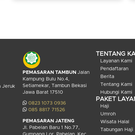
TENTANG KA
Layanan Kami
Pendaftaran
PEMASARAN TAMBUN
Jalan
Berita
Kampung Bulu No.4,
Tentang Kami
Setiamekar, Tambun Bekasi
n Jeruk
Jawa Barat 17510
Hubungi Kami
PAKET LAY
0823 1073 0936
Haji
085 8817 71526
Umroh
PEMASARAN JATENG
Wisata Halal
Jl. Pabelan Baru 1 No.77,
Tabungan Haji
Gumpang Lor, Pabelan, Kec.