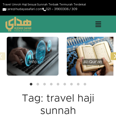
Travel Umroh Haji Sesuai Sunnah Terbaik Termurah Terdekat
care@hudayasafari.com
021 – 31900306 / 309
Info
Al-Qur'an
Tag:
travel haji
sunnah