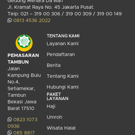
Gedung Menara Da’wah
Jl. Kramat Raya No. 45 Jakarta Pusat.
Telp: 021 – 319 00 306 / 319 00 309 / 319 00 149
0813 4536 2022
TENTANG KAMI
Layanan Kami
Pendaftaran
PEMASARAN
TAMBUN
Berita
Jalan
Kampung Bulu
Tentang Kami
No.4,
Hubungi Kami
Setiamekar,
PAKET
Tambun
LAYANAN
Bekasi Jawa
Haji
Barat 17510
Umroh
0823 1073
0936
Wisata Halal
085 8817