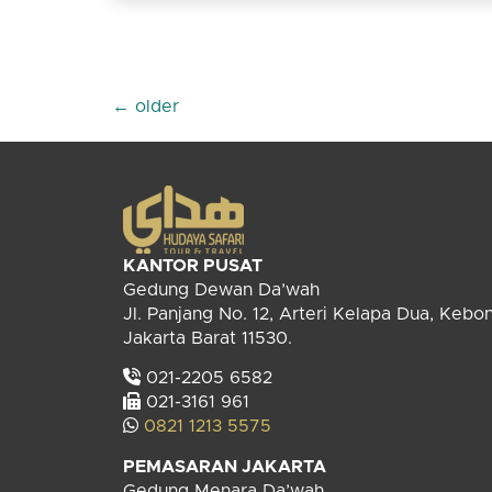
←
older
KANTOR PUSAT
Gedung Dewan Da’wah
Jl. Panjang No. 12, Arteri Kelapa Dua, Kebo
Jakarta Barat 11530.
021-2205 6582
021-3161 961
0821 1213 5575
PEMASARAN JAKARTA
Gedung Menara Da’wah