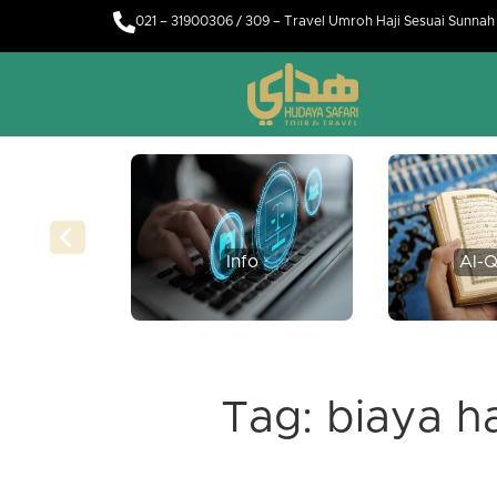
021 – 31900306 / 309 – Travel Umroh Haji Sesuai Sunna
Info
Al-Q
Tag:
biaya h