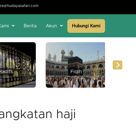
re@hudayasafari.com
Hubungi Kami
Kami
Berita
Akun
Hadits
Fiqih
Per
angkatan haji