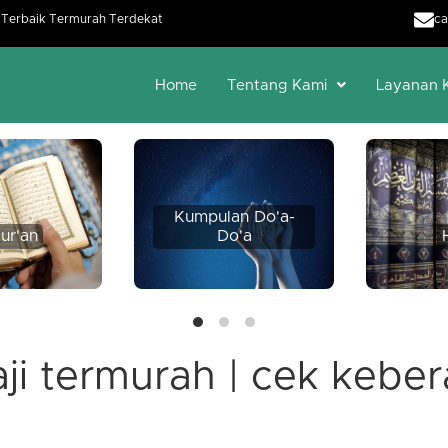
h Terbaik Termurah Terdekat
ca
Home
Tentang Kami
Layanan 
Kumpulan Do'a-
ur'an
Do'a
aji termurah | cek keber