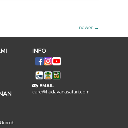
newer
→
MI
INFO
EMAIL
care@hudayanasafari.com
ANAN
 Umroh