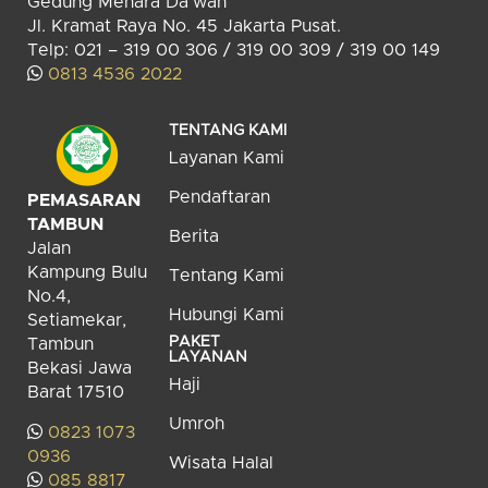
Gedung Menara Da’wah
Jl. Kramat Raya No. 45 Jakarta Pusat.
Telp: 021 – 319 00 306 / 319 00 309 / 319 00 149
0813 4536 2022
TENTANG KAMI
Layanan Kami
Pendaftaran
PEMASARAN
TAMBUN
Berita
Jalan
Kampung Bulu
Tentang Kami
No.4,
Hubungi Kami
Setiamekar,
PAKET
Tambun
LAYANAN
Bekasi Jawa
Haji
Barat 17510
Umroh
0823 1073
0936
Wisata Halal
085 8817