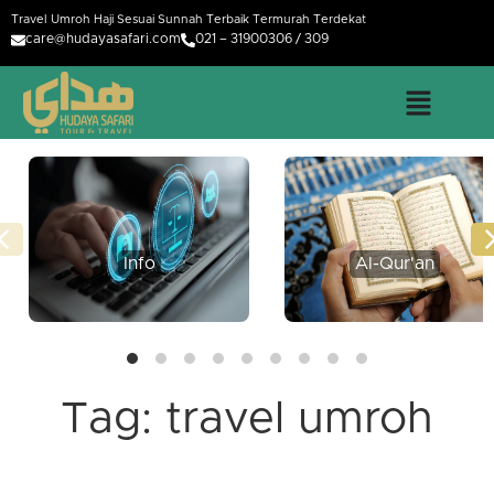
Travel Umroh Haji Sesuai Sunnah Terbaik Termurah Terdekat
care@hudayasafari.com
021 – 31900306 / 309
Info
Al-Qur'an
Tag:
travel umroh