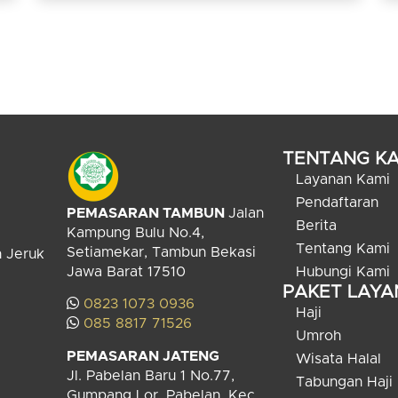
TENTANG KA
Layanan Kami
Pendaftaran
PEMASARAN TAMBUN
Jalan
Berita
Kampung Bulu No.4,
Tentang Kami
Setiamekar, Tambun Bekasi
n Jeruk
Jawa Barat 17510
Hubungi Kami
PAKET LAY
0823 1073 0936
Haji
085 8817 71526
Umroh
PEMASARAN JATENG
Wisata Halal
Jl. Pabelan Baru 1 No.77,
Tabungan Haji
Gumpang Lor, Pabelan, Kec.