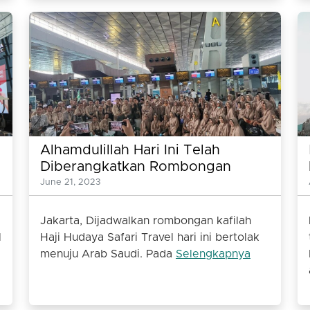
Alhamdulillah Hari Ini Telah
Diberangkatkan Rombongan
Kafilah Haji Hudaya Safari Travel
June 21, 2023
Sebanyak 102 Jamaah
Jakarta, Dijadwalkan rombongan kafilah
l
Haji Hudaya Safari Travel hari ini bertolak
menuju Arab Saudi. Pada
Selengkapnya