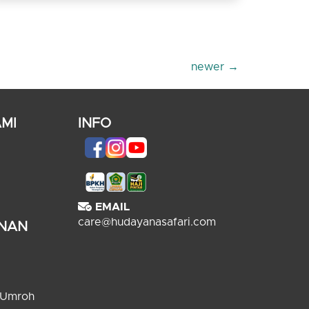
newer
→
MI
INFO
EMAIL
care@hudayanasafari.com
ANAN
 Umroh