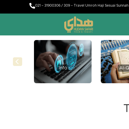
021 – 31900306 / 309 – Travel Umroh Haji Sesuai Sunna
Info
Al-Q