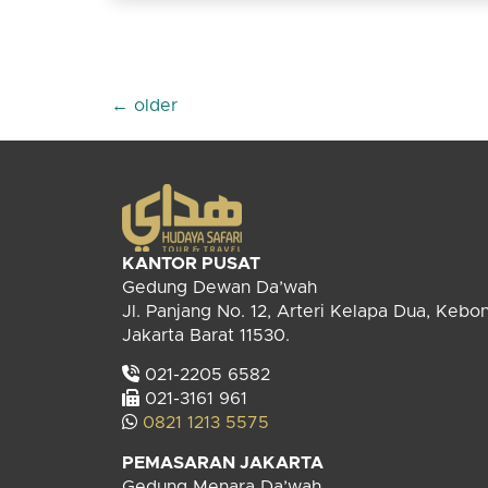
←
older
KANTOR PUSAT
Gedung Dewan Da’wah
Jl. Panjang No. 12, Arteri Kelapa Dua, Kebo
Jakarta Barat 11530.
021-2205 6582
021-3161 961
0821 1213 5575
PEMASARAN JAKARTA
Gedung Menara Da’wah