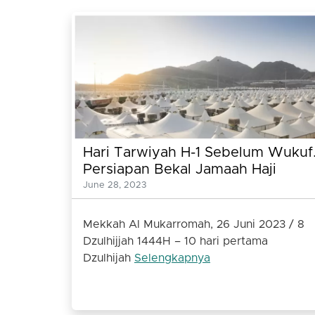
Hari Tarwiyah H-1 Sebelum Wukuf
Persiapan Bekal Jamaah Haji
Menuju Padang Arafah dan Mina
June 28, 2023
Mekkah Al Mukarromah, 26 Juni 2023 / 8
Dzulhijjah 1444H – 10 hari pertama
Dzulhijah
Selengkapnya