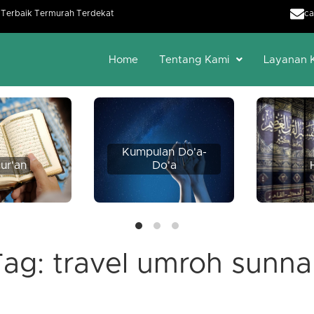
h Terbaik Termurah Terdekat
ca
Home
Tentang Kami
Layanan 
Kumpulan Do'a-
ur'an
Do'a
Tag:
travel umroh sunna