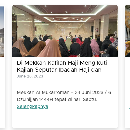
.
Di Mekkah Kafilah Haji Mengikuti
Kajian Seputar Ibadah Haji dan
Belajar Tahsin Al Quran
June 26, 2023
Mekkah Al Mukarromah – 24 Juni 2023 / 6
Dzulhijjah 1444H tepat di hari Sabtu.
Selengkapnya