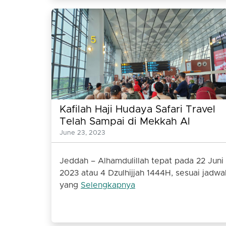
Kafilah Haji Hudaya Safari Travel
Telah Sampai di Mekkah Al
Mukarramah dan Melaksanakan
June 23, 2023
Umroh
Jeddah – Alhamdulillah tepat pada 22 Juni
2023 atau 4 Dzulhijjah 1444H, sesuai jadwa
yang
Selengkapnya